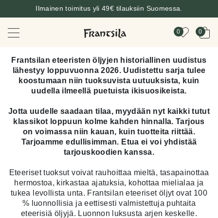
Ilmainen toimitus yli 49€ tilauksiin Suomessa.
0
0
Frantsilan eteeristen öljyjen historiallinen uudistus
lähestyy loppuvuonna 2026. Uudistettu sarja tulee
koostumaan niin tuoksuvista uutuuksista, kuin
uudella ilmeellä puetuista ikisuosikeista.
Jotta uudelle saadaan tilaa, myydään nyt kaikki tutut
klassikot loppuun kolme kahden hinnalla. Tarjous
on voimassa niin kauan, kuin tuotteita riittää.
Tarjoamme edullisimman. Etua ei voi yhdistää
tarjouskoodien kanssa.
Eteeriset tuoksut voivat rauhoittaa mieltä, tasapainottaa
hermostoa, kirkastaa ajatuksia, kohottaa mielialaa ja
tukea levollista unta. Frantsilan eteeriset öljyt ovat 100
% luonnollisia ja eettisesti valmistettuja puhtaita
eteerisiä öljyjä. Luonnon luksusta arjen keskelle.