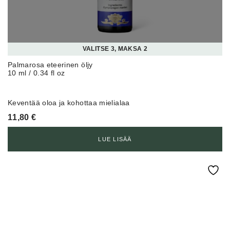
VALITSE 3, MAKSA 2
Palmarosa eteerinen öljy
10 ml / 0.34 fl oz
Keventää oloa ja kohottaa mielialaa
11,80
€
LUE LISÄÄ