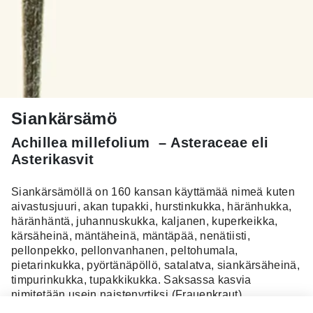
Siankärsämö
Achillea millefolium – Asteraceae eli
Asterikasvit
Siankärsämöllä on 160 kansan käyttämää nimeä kuten
aivastusjuuri, akan tupakki, hurstinkukka, häränhukka,
häränhäntä, juhannuskukka, kaljanen, kuperkeikka,
kärsäheinä, mäntäheinä, mäntäpää, nenätiisti,
pellonpekko, pellonvanhanen, peltohumala,
pietarinkukka, pyörtänäpöllö, satalatva, siankärsäheinä,
timpurinkukka, tupakkikukka. Saksassa kasvia
nimitetään usein naistenyrtiksi (Frauenkraut).