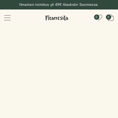
Ilmainen toimitus yli 49€ tilauksiin Suomessa.
0
0