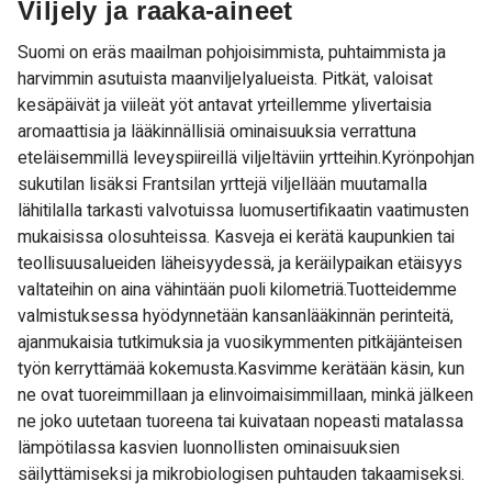
Viljely ja raaka-aineet
Suomi on eräs maailman pohjoisimmista, puhtaimmista ja
harvimmin asutuista maanviljelyalueista. Pitkät, valoisat
kesäpäivät ja viileät yöt antavat yrteillemme ylivertaisia
aromaattisia ja lääkinnällisiä ominaisuuksia verrattuna
eteläisemmillä leveyspiireillä viljeltäviin yrtteihin.Kyrönpohjan
sukutilan lisäksi Frantsilan yrttejä viljellään muutamalla
lähitilalla tarkasti valvotuissa luomusertifikaatin vaatimusten
mukaisissa olosuhteissa. Kasveja ei kerätä kaupunkien tai
teollisuusalueiden läheisyydessä, ja keräilypaikan etäisyys
valtateihin on aina vähintään puoli kilometriä.Tuotteidemme
valmistuksessa hyödynnetään kansanlääkinnän perinteitä,
ajanmukaisia tutkimuksia ja vuosikymmenten pitkäjänteisen
työn kerryttämää kokemusta.Kasvimme kerätään käsin, kun
ne ovat tuoreimmillaan ja elinvoimaisimmillaan, minkä jälkeen
ne joko uutetaan tuoreena tai kuivataan nopeasti matalassa
lämpötilassa kasvien luonnollisten ominaisuuksien
säilyttämiseksi ja mikrobiologisen puhtauden takaamiseksi.