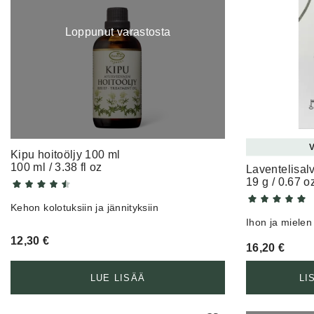
Loppunut varastosta
V
Kipu hoitoöljy 100 ml
100 ml / 3.38 fl oz
Laventelisal
19 g / 0.67 o
Kehon kolotuksiin ja jännityksiin
Ihon ja mielen
12,30
€
16,20
€
LUE LISÄÄ
LI