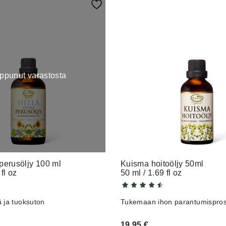
ppunut varastosta
perusöljy 100 ml
Kuisma hoitoöljy 50ml
fl oz
50 ml / 1.69 fl oz
 ja tuoksuton
Tukemaan ihon parantumispros
19,95
€