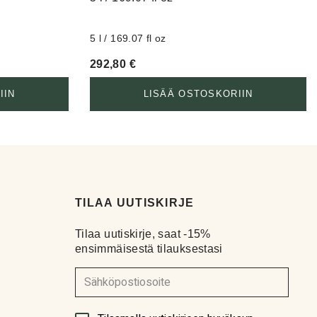
5 l / 169.07 fl oz
292,80
€
IIN
LISÄÄ OSTOSKORIIN
TILAA UUTISKIRJE
Tilaa uutiskirje, saat -15%
ensimmäisestä tilauksestasi