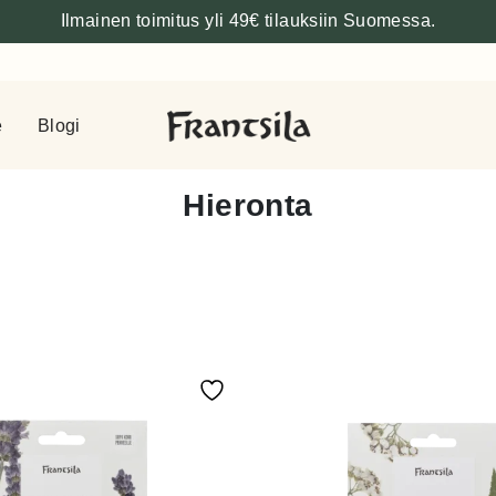
Ilmainen toimitus yli 49€ tilauksiin Suomessa.
e
Blogi
Hieronta