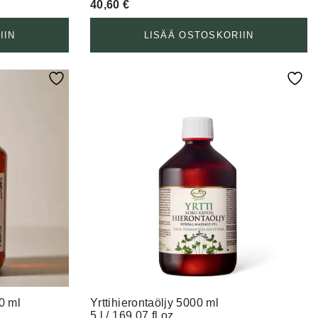
40,60
€
IIN
LISÄÄ OSTOSKORIIN
0 ml
Yrttihierontaöljy 5000 ml
5 l / 169.07 fl oz