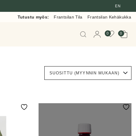
EN
Tutustu myös:
Frantsilan Tila
Frantsilan Kehäkukka
Kun tuloksia tulee, voit 
0
0