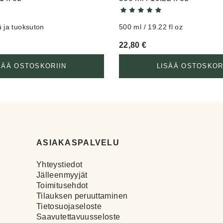
 ja tuoksuton
500 ml / 19.22 fl oz
22,80
€
SÄÄ OSTOSKORIIN
LISÄÄ OSTOSKOR
ASIAKASPALVELU
Yhteystiedot
Jälleenmyyjät
Toimitusehdot
Tilauksen peruuttaminen
Tietosuojaseloste
Saavutettavuusseloste