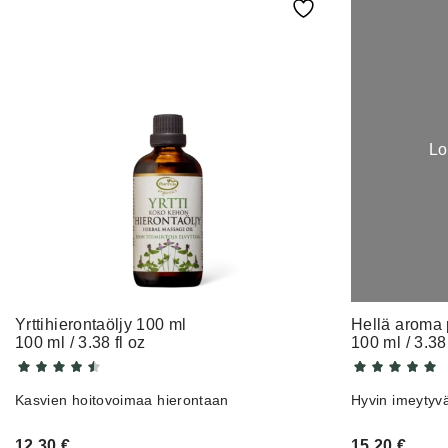
Lo
Yrttihierontaöljy 100 ml
Hellä aroma 
100 ml / 3.38 fl oz
100 ml / 3.38 
Kasvien hoitovoimaa hierontaan
Hyvin imeytyvä
12,30
€
15,20
€