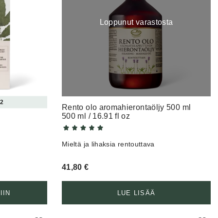
Loppunut varastosta
 2
Rento olo aromahierontaöljy 500 ml
500 ml / 16.91 fl oz
Mieltä ja lihaksia rentouttava
41,80
€
IIN
LUE LISÄÄ