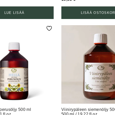
LUE LISÄÄ
LISÄÄ OSTOSKOR
perusöljy 500 ml
Viinirypäleen siemenöljy 50
1 fl oz
500 ml / 19.22 fl oz