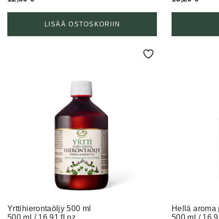
LISÄÄ OSTOSKORIIN
Yrttihierontaöljy 500 ml
Hellä aroma 
500 ml / 16.91 fl oz
500 ml / 16.9