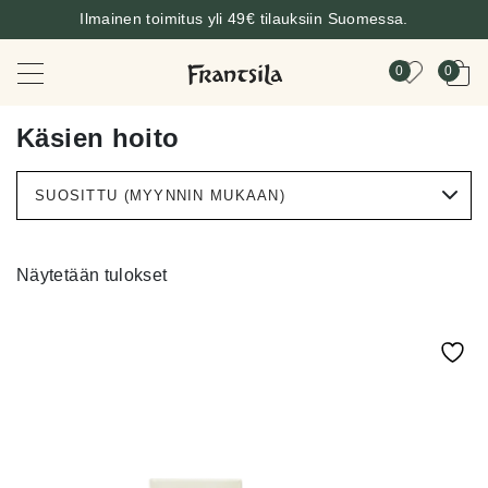
Ilmainen toimitus yli 49€ tilauksiin Suomessa.
0
0
Käsien hoito
Näytetään tulokset