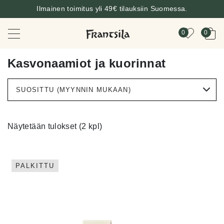
Ilmainen toimitus yli 49€ tilauksiin Suomessa.
0
0
Kasvonaamiot ja kuorinnat
Näytetään tulokset (2 kpl)
PALKITTU