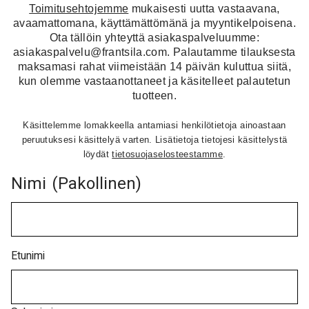
Toimitusehtojemme
mukaisesti uutta vastaavana,
avaamattomana, käyttämättömänä ja myyntikelpoisena.
Ota tällöin yhteyttä asiakaspalveluumme:
asiakaspalvelu@frantsila.com. Palautamme tilauksesta
maksamasi rahat viimeistään 14 päivän kuluttua siitä,
kun olemme vastaanottaneet ja käsitelleet palautetun
tuotteen.
Käsittelemme lomakkeella antamiasi henkilötietoja ainoastaan
peruutuksesi käsittelyä varten. Lisätietoja tietojesi käsittelystä
löydät
tietosuojaselosteestamme
.
Nimi
(Pakollinen)
Etunimi