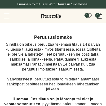
Ilmainen toimitus yli 49€ tilauksiin Suomessa.
0
0
Peruutuslomake
Sinulla on oikeus peruuttaa tekemäsi tilaus 14 päivän
kuluessa tilauksesta - myös tilanteessa, jossa tuotteita
ei ole vielä lähetetty. Teet peruutuksen helposti tällä
sähköisellä lomakkeella. Palautamme tilauksesta
maksamasi rahat viimeistään 14 päivän kuluttua
peruutusilmoituksen saapumisesta.
Vahvistusviesti peruutuksesta toimitetaan antamaasi
sähköpostiosoitteeseen heti lomakkeen lähettämisen
jälkeen.
Huomaa! Jos tilaus on jo lähtenyt tai olet jo
vastaanottanut sen
, pyydämme palauttamaan tuotteen