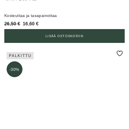
Kosteuttaa ja tasapainottaa
Alkuperäinen
Nykyinen
26,50
€
16,60
€
hinta
hinta
oli:
on:
LISÄÄ OSTOSKORIIN
26,50 €.
16,60 €.
PALKITTU
-30%