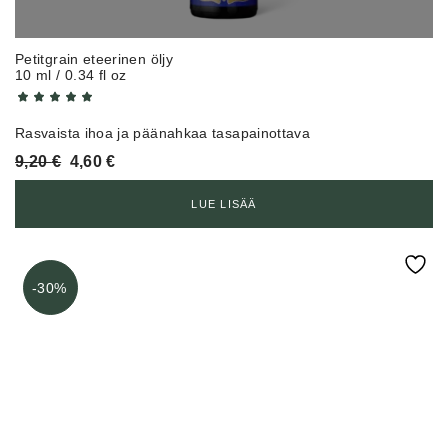
Petitgrain eteerinen öljy
10 ml / 0.34 fl oz
Rasvaista ihoa ja päänahkaa tasapainottava
Alkuperäinen
Nykyinen
9,20
€
4,60
€
hinta
hinta
oli:
on:
LUE LISÄÄ
9,20 €.
4,60 €.
-30%