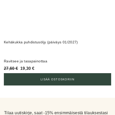
Kehäkukka puhdistusöljy (päiväys 01/2027)
Ravitsee ja tasapainottaa
Alkuperäinen
Nykyinen
27,60
€
19,30
€
hinta
hinta
oli:
on:
LISÄÄ OSTOSKORIIN
27,60 €.
19,30 €.
Tilaa uutiskirje, saat -15% ensimmäisestä tilauksestasi