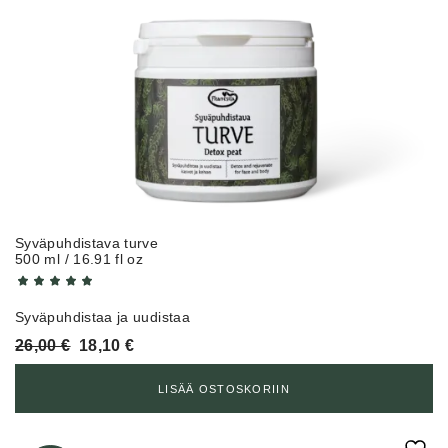
Syväpuhdistava turve
500 ml / 16.91 fl oz
Syväpuhdistaa ja uudistaa
Alkuperäinen
Nykyinen
26,00
€
18,10
€
hinta
hinta
oli:
on:
LISÄÄ OSTOSKORIIN
26,00 €.
18,10 €.