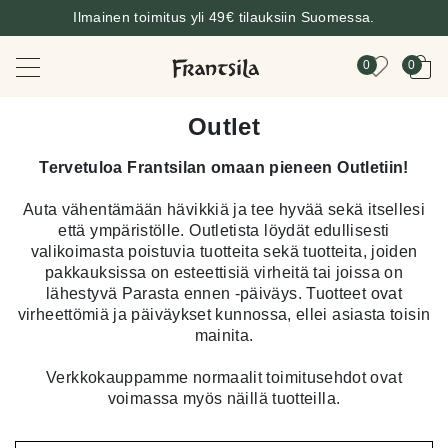
Ilmainen toimitus yli 49€ tilauksiin Suomessa.
0
0
Outlet
Tervetuloa Frantsilan omaan pieneen Outletiin!
Auta vähentämään hävikkiä ja tee hyvää sekä itsellesi
että ympäristölle. Outletista löydät edullisesti
valikoimasta poistuvia tuotteita sekä tuotteita, joiden
pakkauksissa on esteettisiä virheitä tai joissa on
lähestyvä Parasta ennen -päiväys. Tuotteet ovat
virheettömiä ja päiväykset kunnossa, ellei asiasta toisin
mainita.
Verkkokauppamme normaalit toimitusehdot ovat
voimassa myös näillä tuotteilla.