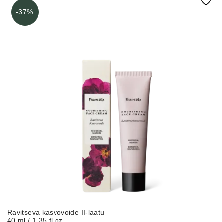
-37%
Ravitseva kasvovoide II-laatu
40 ml / 1.35 fl oz