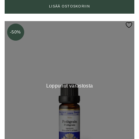
oli:
on:
LISÄÄ OSTOSKORIIN
41,20 €.
29,00 €.
-50%
Loppunut varastosta