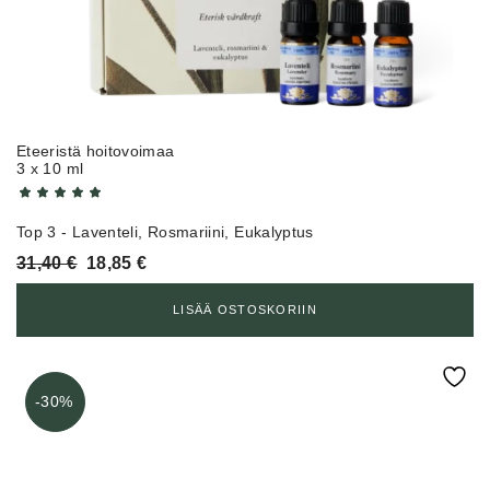
Eteeristä hoitovoimaa
3 x 10 ml
Top 3 - Laventeli, Rosmariini, Eukalyptus
Alkuperäinen
Nykyinen
31,40
€
18,85
€
hinta
hinta
oli:
on:
LISÄÄ OSTOSKORIIN
31,40 €.
18,85 €.
-30%