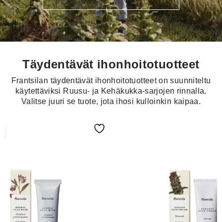
Täydentävät ihonhoitotuotteet
Frantsilan täydentävät ihonhoitotuotteet on suunniteltu
käytettäviksi Ruusu- ja Kehäkukka-sarjojen rinnalla.
Valitse juuri se tuote, jota ihosi kulloinkin kaipaa.
U