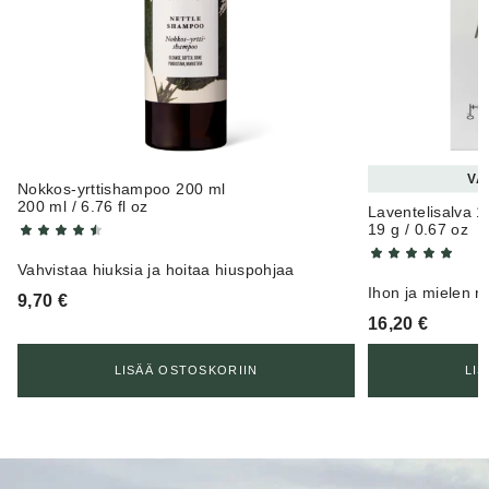
VA
Nokkos-yrttishampoo 200 ml
200 ml / 6.76 fl oz
Laventelisalva 1
19 g / 0.67 oz
Vahvistaa hiuksia ja hoitaa hiuspohjaa
Ihon ja mielen r
9,70
€
16,20
€
LISÄÄ OSTOSKORIIN
LI