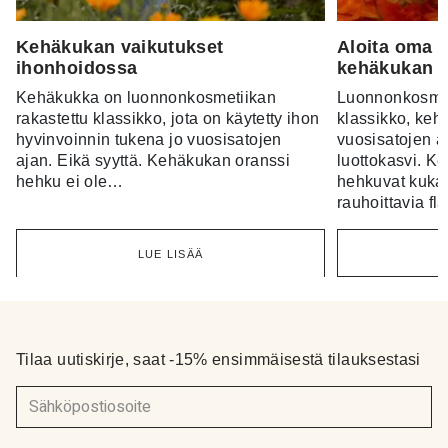
Kehäkukan vaikutukset
Aloita oma i
ihonhoidossa
kehäkukan v
Kehäkukka on luonnonkosmetiikan
Luonnonkosmet
rakastettu klassikko, jota on käytetty ihon
klassikko, kehä
hyvinvoinnin tukena jo vuosisatojen
vuosisatojen a
ajan. Eikä syyttä. Kehäkukan oranssi
luottokasvi. K
hehku ei ole…
hehkuvat kukat
rauhoittavia f
LUE LISÄÄ
Tilaa uutiskirje, saat -15% ensimmäisestä tilauksestasi