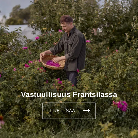
Vastuullisuus Frantsilassa
LUE LISÄÄ