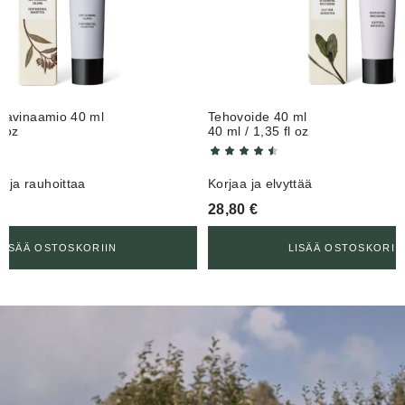
tisavinaamio 40 ml
Tehovoide 40 ml
l oz
40 ml / 1,35 fl oz
 ja rauhoittaa
Korjaa ja elvyttää
28,80
€
LISÄÄ OSTOSKORIIN
LISÄÄ OSTOSKORII