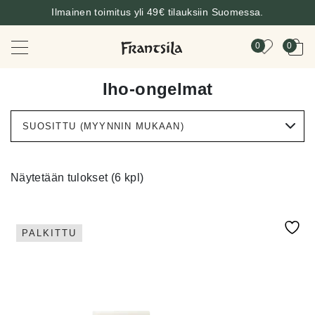
Ilmainen toimitus yli 49€ tilauksiin Suomessa.
0
0
Iho-ongelmat
Näytetään tulokset (6 kpl)
PALKITTU