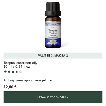
VALITSE 3, MAKSA 2
Teepuu eteerinen öljy
10 ml / 0.34 fl oz
Antiseptinen apu iho-ongelmiin
12,80
€
LISÄÄ OSTOSKORIIN