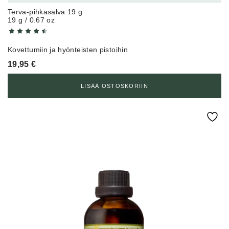
Terva-pihkasalva 19 g
19 g / 0.67 oz
Kovettumiin ja hyönteisten pistoihin
19,95
€
LISÄÄ OSTOSKORIIN