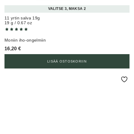
VALITSE 3, MAKSA 2
11 yrtin salva 19g
19 g / 0.67 oz
Moniin iho-ongelmiin
16,20
€
LISÄÄ OSTOSKORIIN