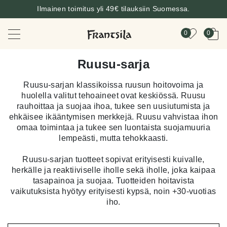
Ilmainen toimitus yli 49€ tilauksiin Suomessa.
0
0
Ruusu-sarja
Ruusu-sarjan klassikoissa ruusun hoitovoima ja
huolella valitut tehoaineet ovat keskiössä. Ruusu
rauhoittaa ja suojaa ihoa, tukee sen uusiutumista ja
ehkäisee ikääntymisen merkkejä. Ruusu vahvistaa ihon
omaa toimintaa ja tukee sen luontaista suojamuuria
lempeästi, mutta tehokkaasti.
Ruusu-sarjan tuotteet sopivat erityisesti kuivalle,
herkälle ja reaktiiviselle iholle sekä iholle, joka kaipaa
tasapainoa ja suojaa. Tuotteiden hoitavista
vaikutuksista hyötyy erityisesti kypsä, noin +30-vuotias
iho.