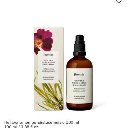
Hellävarainen puhdistusemulsio 100 ml
100 ml / 3.38 fl oz