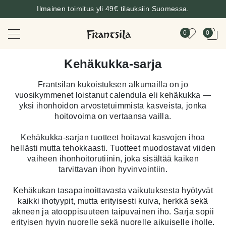
Ilmainen toimitus yli 49€ tilauksiin Suomessa.
0
0
Kehäkukka-sarja
Frantsilan kukoistuksen alkumailla on jo
vuosikymmenet loistanut calendula eli kehäkukka —
yksi ihonhoidon arvostetuimmista kasveista, jonka
hoitovoima on vertaansa vailla.
Kehäkukka-sarjan tuotteet hoitavat kasvojen ihoa
hellästi mutta tehokkaasti. Tuotteet muodostavat viiden
vaiheen ihonhoitorutiinin, joka sisältää kaiken
tarvittavan ihon hyvinvointiin.
Kehäkukan tasapainoittavasta vaikutuksesta hyötyvät
kaikki ihotyypit, mutta erityisesti kuiva, herkkä sekä
akneen ja atooppisuuteen taipuvainen iho. Sarja sopii
erityisen hyvin nuorelle sekä nuorelle aikuiselle iholle.