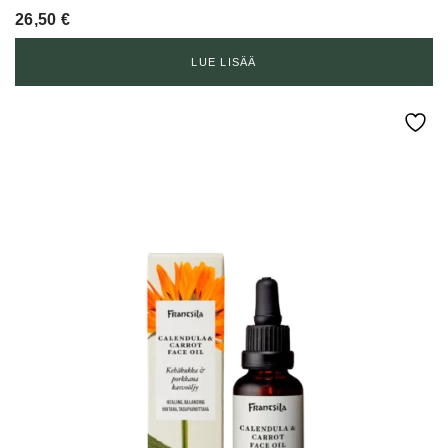
26,50
€
LUE LISÄÄ