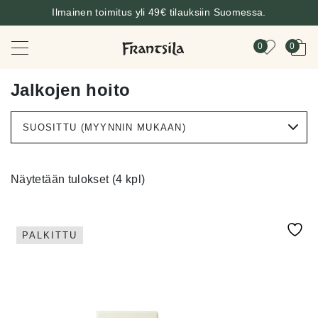
Ilmainen toimitus yli 49€ tilauksiin Suomessa.
0
0
Jalkojen hoito
Näytetään tulokset (4 kpl)
PALKITTU