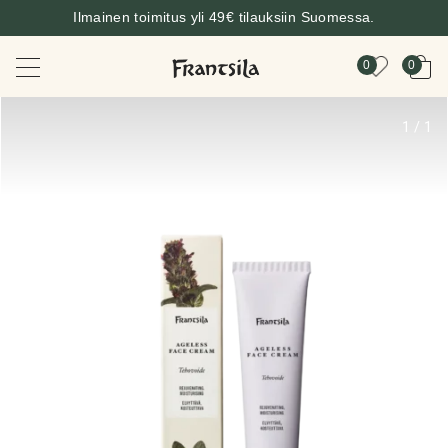
Ilmainen toimitus yli 49€ tilauksiin Suomessa.
0
0
1
/
1