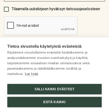
tyytyväinen!
(Pakollinen)
Tilaamalla uutiskirjeen hyväksyn tietosuojaselosteen
Sirpa M.
29.10.2022
Hyvä
Tietoa sivustolla käytetyistä evästeistä
Käytämme sivustollamme evästeitä kerätäksemme ja
analysoidaksemme sivuston suorituskykyä ja käyttöä,
Meistä
riitta
29.10.2022
tarjotaksemme sosiaalisen median ominaisuuksia sekä
parantaaksemme ja räätälöidäksemme sisältöä ja
Aivan ihana ikäntyvän herkän ihon voide.Couperosakin
Some
mainoksia.
Lue lisää
on kokonaan hävinnyt.Tästä en luovu
Asiakaspalvelu
SALLI KAIKKI EVÄSTEET
Pirkko
10.7.2022
ESTÄ KAIKKI