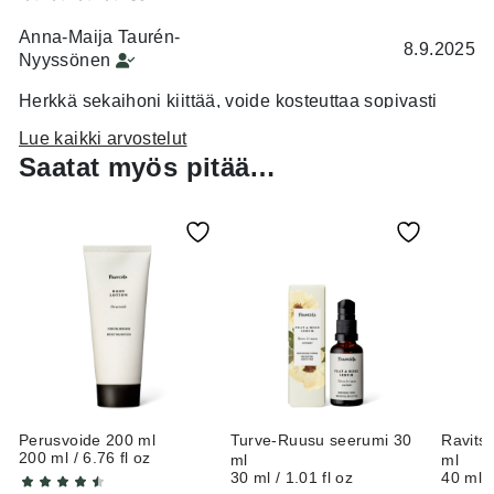
Anna-Maija Taurén-
8.9.2025
Nyyssönen
Herkkä sekaihoni kiittää, voide kosteuttaa sopivasti
sekä rauhoittaa.
Lue kaikki arvostelut
Saatat myös pitää…
Leena Hänninen
26.6.2025
Imeytyy nopeasti.
Monika Elisabeth Högström
6.3.2025
Perusvoide 200 ml
Turve-Ruusu seerumi 30
Ravits
Minulla erittäin pintakuiva,kutiseva iho kasvoissa. Ei
200 ml / 6.76 fl oz
ml
ml
toiminut minun iholla. Mielyttävä koostumus.
30 ml / 1.01 fl oz
40 ml /