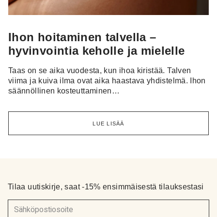
Marjut Kaislakari
5.12.2022
Aivan ihana tunne iholla ja iho pehmeä pitkään.
Ihon hoitaminen talvella –
hyvinvointia keholle ja mielelle
Taas on se aika vuodesta, kun ihoa kiristää. Talven
Suvi
16.11.2022
viima ja kuiva ilma ovat aika haastava yhdistelmä. Ihon
säännöllinen kosteuttaminen…
Parin päivän käytön jälkeen iho on rauhoittunut
apteekin petroolille haisevan kauhistuksen jälkeen. Ei
enää kutise, eikä kirvele. Kasvot tuntuvat pehmeiltä ja
LUE LISÄÄ
sileiltä. Hyvin rasvaisen tuntuinen levitettävissä mutta
imeytyy hyvin eikä tunne jää kasvoille. Ihoni on tosin
hyvin kuiva ja ottaa kiitollisena vastaan kaiken.
Tilaa uutiskirje, saat -15% ensimmäisestä tilauksestasi
Seija Nivala
31.10.2022
Muutaman päivän vasta käyttänyt, mutta olen