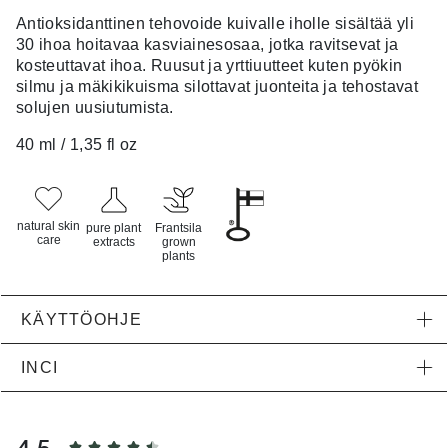
Antioksidanttinen tehovoide kuivalle iholle sisältää yli
30 ihoa hoitavaa kasviainesosaa, jotka ravitsevat ja
kosteuttavat ihoa. Ruusut ja yrttiuutteet kuten pyökin
silmu ja mäkikikuisma silottavat juonteita ja tehostavat
solujen uusiutumista.
40 ml / 1,35 fl oz
natural skin
pure plant
Frantsila
care
extracts
grown
plants
KÄYTTÖOHJE
INCI