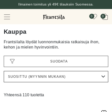
Ilmainen toimitus yli 49€ tilauksiin Suomessa.
0
0
Kauppa
Frantsilalta löydät luonnonmukaisia ratkaisuja ihon,
kehon ja mielen hyvinvointiin.
SUODATA
Yhteensä 110 tuotetta