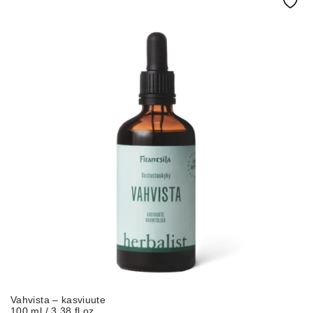
Vahvista – kasviuute
100 ml / 3.38 fl oz