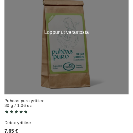
Loppunut varastosta
Puhdas puro yrttitee
30 g / 1.06 oz
Detox yrttitee
7,65
€