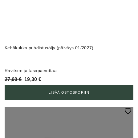
Kehäkukka puhdistusöljy (päiväys 01/2027)
Ravitsee ja tasapainottaa
Alkuperäinen
Nykyinen
27,60
€
19,30
€
hinta
hinta
oli:
on:
LISÄÄ OSTOSKORIIN
27,60 €.
19,30 €.