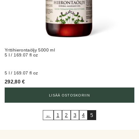
Yrttihierontaöljy 5000 ml
5 l / 169.07 fl oz
5 l / 169.07 fl oz
292,80
€
LISÄÄ OSTOSKORIIN
←
1
2
3
4
5