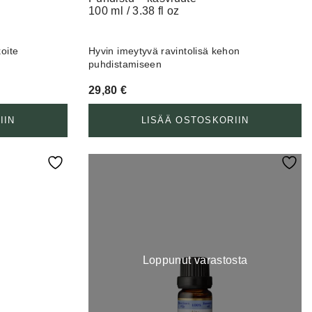
100 ml / 3.38 fl oz
oite
Hyvin imeytyvä ravintolisä kehon
puhdistamiseen
29,80
€
IIN
LISÄÄ OSTOSKORIIN
Loppunut varastosta