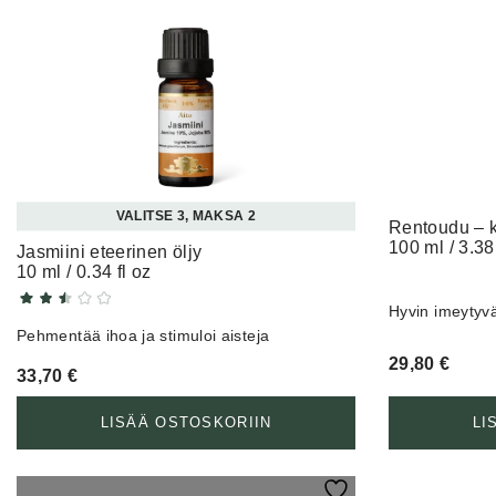
VALITSE 3, MAKSA 2
R
100 ml / 3.38 
Jasmiini eteerinen öljy
10 ml / 0.34 fl oz
Hyvin imeytyvä
Pehmentää ihoa ja stimuloi aisteja
29,80
€
33,70
€
LISÄÄ OSTOSKORIIN
LI