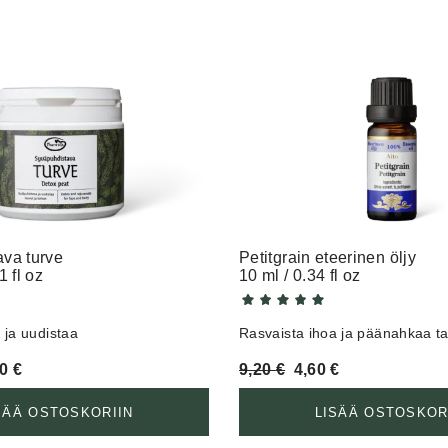
va turve
Petitgrain eteerinen öljy
1 fl oz
10 ml / 0.34 fl oz
 ja uudistaa
Rasvaista ihoa ja päänahkaa t
uperäinen
Nykyinen
Alkuperäinen
Nykyinen
10
€
9,20
€
4,60
€
a
hinta
hinta
hinta
on:
oli:
on:
SÄÄ OSTOSKORIIN
LISÄÄ OSTOSKOR
0 €.
18,10 €.
9,20 €.
4,60 €.