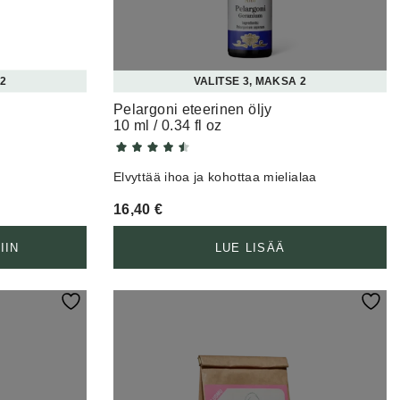
 2
VALITSE 3, MAKSA 2
Pelargoni eteerinen öljy
10 ml / 0.34 fl oz
Elvyttää ihoa ja kohottaa mielialaa
16,40
€
IIN
LUE LISÄÄ