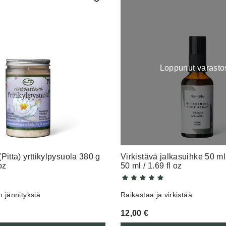
Loppunut varasto
Pitta) yrttikylpysuola 380 g
Virkistävä jalkasuihke 50 ml
oz
50 ml / 1.69 fl oz
 jännityksiä
Raikastaa ja virkistää
12,00
€