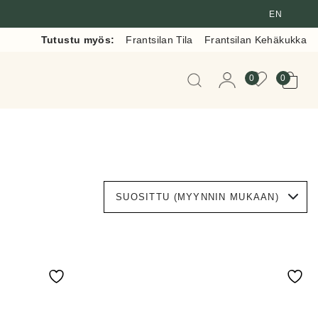
EN
Tutustu myös:
Frantsilan Tila
Frantsilan Kehäkukka
Kun tuloksia tulee, voit 
0
0