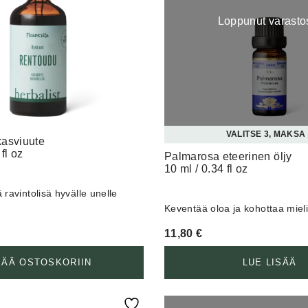
Loppunut varasto
VALITSE 3, MAKSA
entoudu – kasviuute
fl oz
Palmarosa eteerinen öljy
10 ml / 0.34 fl oz
 ravintolisä hyvälle unelle
Keventää oloa ja kohottaa miel
11,80
€
SÄÄ OSTOSKORIIN
LUE LISÄÄ