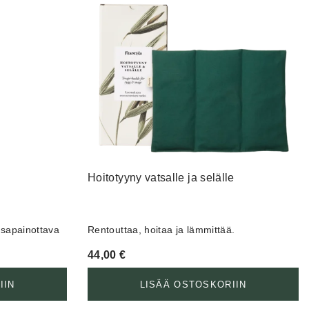
Hoitotyyny vatsalle ja selälle
asapainottava
Rentouttaa, hoitaa ja lämmittää.
44,00
€
IIN
LISÄÄ OSTOSKORIIN