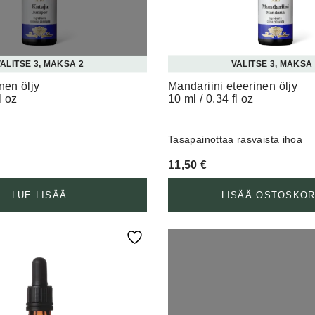
ALITSE 3, MAKSA 2
VALITSE 3, MAKSA
nen öljy
Mandariini eteerinen öljy
l oz
10 ml / 0.34 fl oz
a
Tasapainottaa rasvaista ihoa
11,50
€
LUE LISÄÄ
LISÄÄ OSTOSKOR