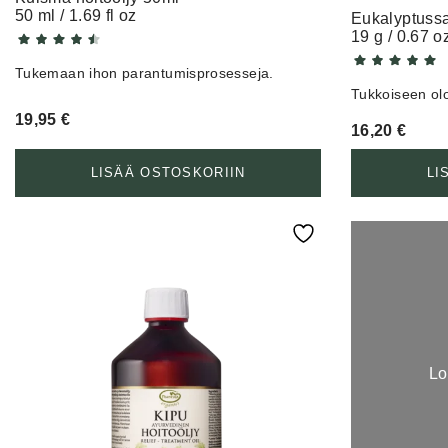
50 ml / 1.69 fl oz
Eukalyptussa
19 g / 0.67 o
Tukemaan ihon parantumisprosesseja.
Tukkoiseen olo
19,95
€
16,20
€
LISÄÄ OSTOSKORIIN
LI
Lo