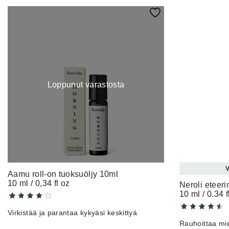
Loppunut varastosta
V
Aamu roll-on tuoksuöljy 10ml
10 ml / 0,34 fl oz
Neroli eteeri
10 ml / 0.34 f
Virkistää ja parantaa kykyäsi keskittyä
Rauhoittaa mie