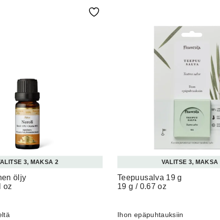
ALITSE 3, MAKSA 2
VALITSE 3, MAKSA
nen öljy
Teepuusalva 19 g
l oz
19 g / 0.67 oz
ltä
Ihon epäpuhtauksiin