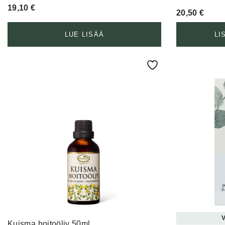
19,10
€
20,50
€
LUE LISÄÄ
LI
V
Kuisma hoitoöljy 50ml