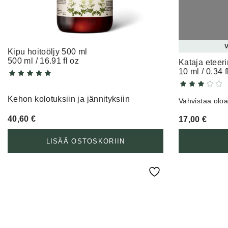
V
Kipu hoitoöljy 500 ml
500 ml / 16.91 fl oz
Kataja eteeri
10 ml / 0.34 f
Kehon kolotuksiin ja jännityksiin
Vahvistaa olo
40,60
€
17,00
€
LISÄÄ OSTOSKORIIN