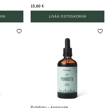
15,60
€
IIN
LISÄÄ OSTOSKORIIN
Puhdistu – kasviuute