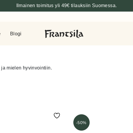
Ilmainen toimitus yli 49€ tilauksiin Suomessa.
e
Blogi
ja mielen hyvinvointiin.
-50%