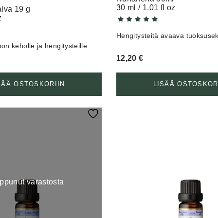
30 ml / 1.01 fl oz
lva 19 g
z
Hengitysteitä avaava tuoksusek
on keholle ja hengitysteille
12,20
€
SÄÄ OSTOSKORIIN
LISÄÄ OSTOSKOR
ppunut varastosta