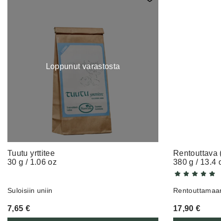
Loppunut varastosta
Tuutu yrttitee
Rentouttava (
30 g / 1.06 oz
380 g / 13.4 
Suloisiin uniin
Rentouttamaan
7,65
€
17,90
€