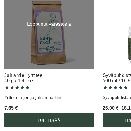
Loppunut varastosta
Juhlamieli yrttitee
Syväpuhdista
40 g / 1,41 oz
500 ml / 16.9
Yrttitee arjen ja juhlan hetkiin
Syväpuhdistaa
Alk
7,65
€
26,00
€
18,
hint
oli:
LUE LISÄÄ
LI
26,0