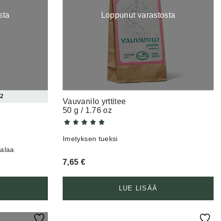
sta
Loppunut varastosta
 2
Vauvanilo yrttitee
50 g / 1.76 oz
Imetyksen tueksi
ialaa
7,65
€
LUE LISÄÄ