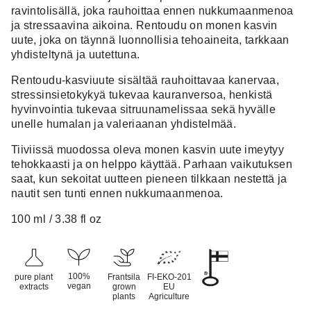
ravintolisällä, joka rauhoittaa ennen nukkumaanmenoa
ja stressaavina aikoina. Rentoudu on monen kasvin
uute, joka on täynnä luonnollisia tehoaineita, tarkkaan
yhdisteltynä ja uutettuna.
Rentoudu-kasviuute sisältää rauhoittavaa kanervaa,
stressinsietokykyä tukevaa kauranversoa, henkistä
hyvinvointia tukevaa sitruunamelissaa sekä hyvälle
unelle humalan ja valeriaanan yhdistelmää.
Tiiviissä muodossa oleva monen kasvin uute imeytyy
tehokkaasti ja on helppo käyttää. Parhaan vaikutuksen
saat, kun sekoitat uutteen pieneen tilkkaan nestettä ja
nautit sen tunti ennen nukkumaanmenoa.
100 ml / 3.38 fl oz
100%
pure plant
Frantsila
FI-EKO-201
vegan
extracts
grown
EU
plants
Agriculture