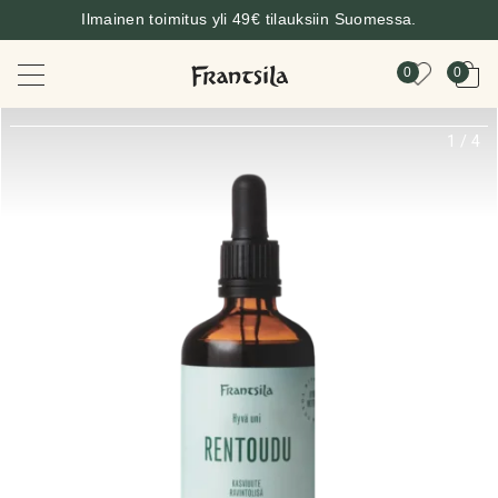
Ilmainen toimitus yli 49€ tilauksiin Suomessa.
0
0
1
/
4