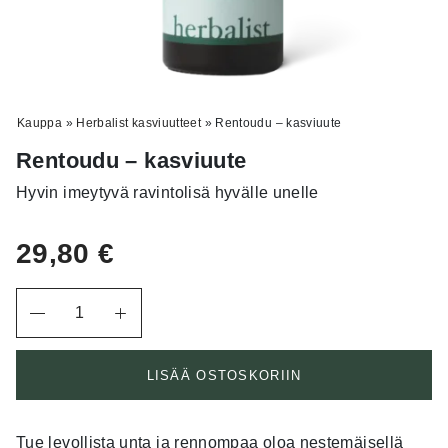
Kauppa
»
Herbalist kasviuutteet
»
Rentoudu – kasviuute
Rentoudu – kasviuute
Hyvin imeytyvä ravintolisä hyvälle unelle
29,80
€
Määrä
LISÄÄ OSTOSKORIIN
Tue levollista unta ja rennompaa oloa nestemäisellä