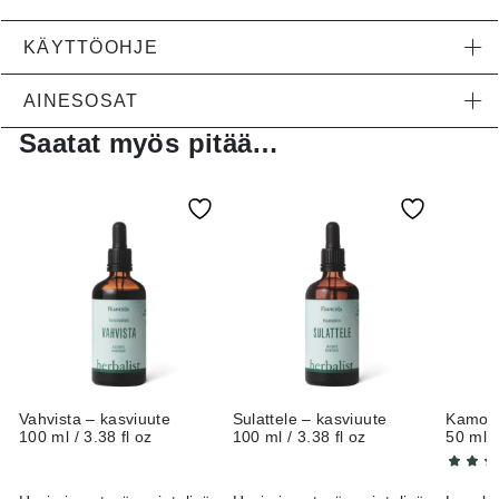
KÄYTTÖOHJE
AINESOSAT
Saatat myös pitää…
Vahvista – kasviuute
Sulattele – kasviuute
Kamomil
100 ml / 3.38 fl oz
100 ml / 3.38 fl oz
50 ml /