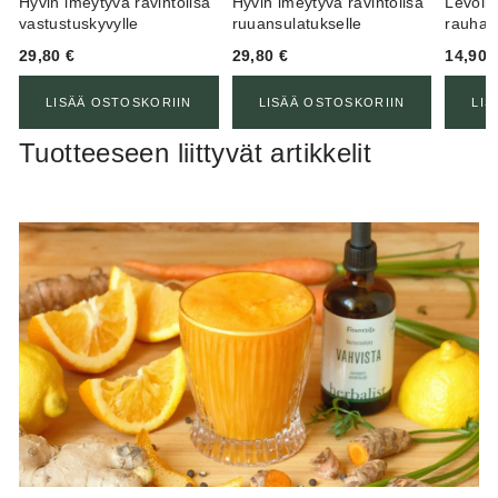
Hyvin imeytyvä ravintolisä
Hyvin imeytyvä ravintolisä
Levolli
vastustuskyvylle
ruuansulatukselle
rauhall
29,80
€
29,80
€
14,90
LISÄÄ OSTOSKORIIN
LISÄÄ OSTOSKORIIN
LIS
Tuotteeseen liittyvät artikkelit