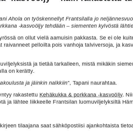
pani Ahola on työskennellyt Frantsilalla jo neljännesv
rkkana -kasvoöljy tehdään – siementen kylvöstä lähti
össä on ollut vielä aamuisin pakkasta. Se ei ole kui
raivanneet pelloilta pois vanhoja talviversoja, ja ka
iljelyksistä ja tietää tarkalleen, mistä mikäkin siemen o
lla on kerätty.
akoulusta ja jäinkin nalkkiin
”, Tapani naurahtaa.
yntyy rakastettu
Kehäkukka & porkkana -kasvoöljy
. Ni
ötä ja lähtee liikkeelle Frantsilan luomuviljelyksiltä H
kirjeen tilaajana saat
sähköpostiisi ajankohtaista tiet