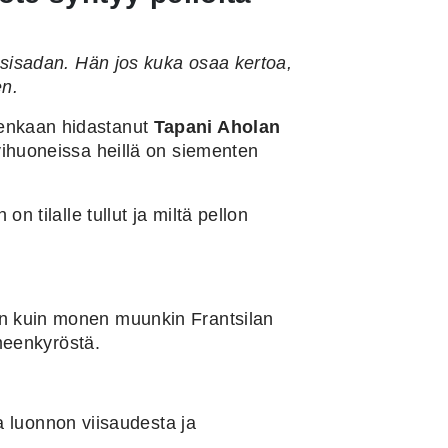
uosisadan. Hän jos kuka osaa kertoa,
en.
tenkaan hidastanut
Tapani Aholan
svihuoneissa heillä on siementen
n tilalle tullut ja miltä pellon
in kuin monen muunkin Frantsilan
ämeenkyröstä.
oa luonno
n viisaudesta
ja