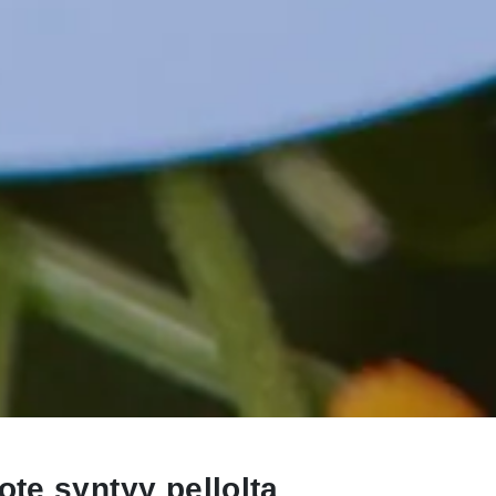
te syntyy pellolta