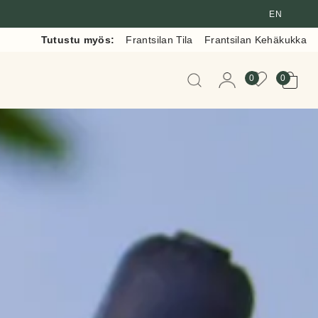
EN
Tutustu myös:
Frantsilan Tila
Frantsilan Kehäkukka
Kun tuloksia tulee, voit 
0
0