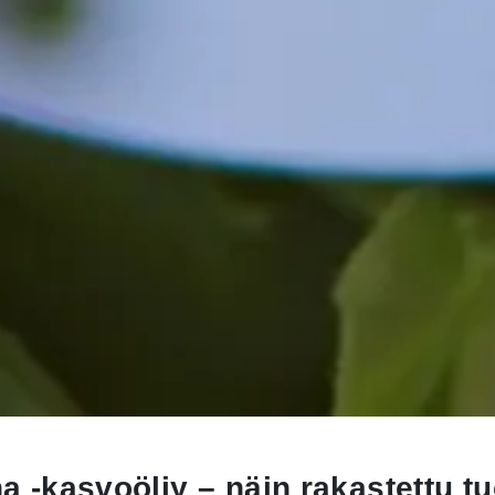
-kasvoöljy – näin rakastettu tuo