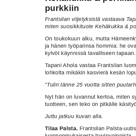
purkkiin
Frantsilan viljelyksistä vastaava Ta
miten suosikkituote Kehäkukka & po
On toukokuun alku, mutta Hämeenkyr
ja hänen työparinsa hommia: he ovat 
kylvöt käynnissä tavalliseen tapaan.
Tapani Ahola vastaa Frantsilan luomuv
lohkolta mikäkin kasvierä kesän lopu
”
Tulin tänne 25 vuotta sitten puutarh
Nyt hän on luvannut kertoa, miten s
tuotteen, sen teko on pitkälle käsity
Juttu jatkuu kuvan alla.
Tilaa Palsta.
Frantsilan
Palsta-uutis
luonno
n
mukaisesta
hyvinvoinnista.