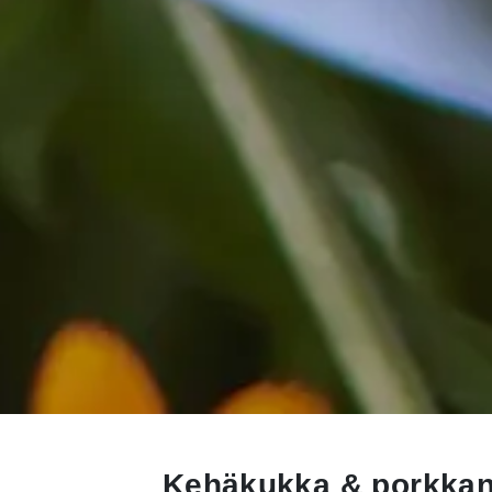
Kehäkukka & porkkana 