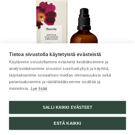
Tietoa sivustolla käytetyistä evästeistä
Käytämme sivustollamme evästeitä kerätäksemme ja
analysoidaksemme sivuston suorituskykyä ja käyttöä,
tarjotaksemme sosiaalisen median ominaisuuksia sekä
parantaaksemme ja räätälöidäksemme sisältöä ja
mainoksia.
Lue lisää
1. Puhdista pehmeästi
SALLI KAIKKI EVÄSTEET
Aloita ilta tai aamu rauhoittavalla puhdistuksella.
ESTÄ KAIKKI
Hellävarainen puhdistusemulsio
poistaa hellästi
päivän tai yön aikana kertyneet epäpuhtaudet ja