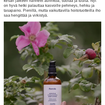
kesän jälkeen nähneet aurinkoa, suolaa ja tuulta. Nyt
on hyvä hetki palauttaa kasvoille pehmeys, hehku ja
tasapaino. Pienillä, mutta vaikuttavilla hoitotuotteilla iho
saa hengittää ja virkistyä.