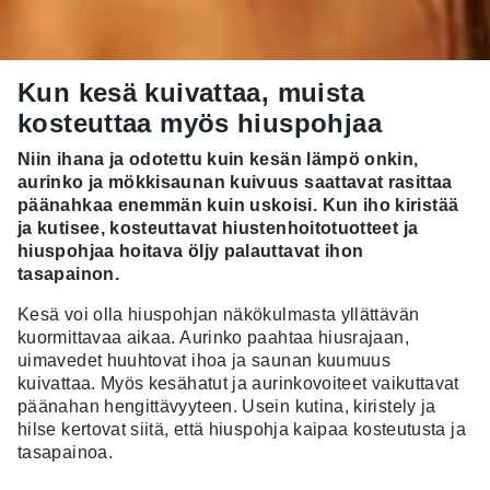
Kun kesä kuivattaa, muista
kosteuttaa myös hiuspohjaa
Niin ihana ja odotettu kuin kesän lämpö onkin,
aurinko ja mökkisaunan kuivuus saattavat rasittaa
päänahkaa enemmän kuin uskoisi. Kun iho kiristää
ja kutisee, kosteuttavat hiustenhoitotuotteet ja
hiuspohjaa hoitava öljy palauttavat ihon
tasapainon.
Kesä voi olla hiuspohjan näkökulmasta yllättävän
kuormittavaa aikaa. Aurinko paahtaa hiusrajaan,
uimavedet huuhtovat ihoa ja saunan kuumuus
kuivattaa. Myös kesähatut ja aurinkovoiteet vaikuttavat
päänahan hengittävyyteen. Usein kutina, kiristely ja
hilse kertovat siitä, että hiuspohja kaipaa kosteutusta ja
tasapainoa.