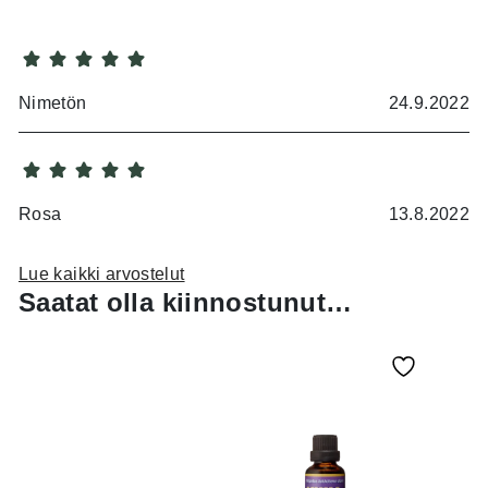
Nimetön
24.9.2022
Rosa
13.8.2022
Erittäin hyvän makuista. Vastustuskyky vahventunut.
Lue kaikki arvostelut
Flunssa kesti vain päivän. Luulen että tällä oli
Saatat olla kiinnostunut…
merkitystä.
Irma H.
9.8.2022
Erinomainen tuote ja tosi nopea toimitus. Kiitos!