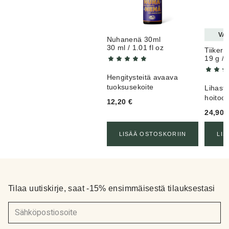
Jenni
22.6.2022
VA
Nuhanenä 30ml
30 ml / 1.01 fl oz
Tiikeri
19 g / 
Hengitysteitä avaava
tuoksusekoite
Lihaste
hoitoo
12,20
€
24,90
LISÄÄ OSTOSKORIIN
LIS
Tilaa uutiskirje, saat -15% ensimmäisestä tilauksestasi