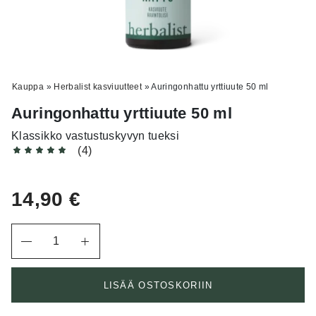
Kauppa
»
Herbalist kasviuutteet
»
Auringonhattu yrttiuute 50 ml
Auringonhattu yrttiuute 50 ml
Klassikko vastustuskyvyn tueksi
(4)
14,90
€
Määrä
LISÄÄ OSTOSKORIIN