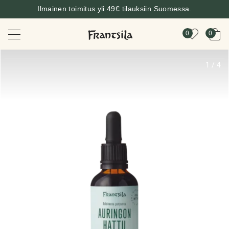
Ilmainen toimitus yli 49€ tilauksiin Suomessa.
0
0
1
/
4