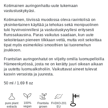
Kotimainen auringonhattu-uute tukemaan
vastustuskykyäsi.
Kotimainen, tiiviissä muodossa oleva ravintolisä on
yksinkertainen käyttää ja tehokas sekä monipuolinen
tuki hyvinvoinnillesi ja vastustuskyvyllesi eritysesti
flunssakausina. Paras vaikutus saadaan, kun uute
sekoitetaan pieneen tilkkaan vettä, mutta voit sekoittaa
tipat myös esimerkiksi smoothien tai tuoremehun
joukkoon.
Frantsilan auringonhatut on viljelty omilla luomupelloilla
Hämeenkyrössä, josta ne on kerätty juuri oikean aikaan
ja uutettu luomualkoholiin. Vaikuttavat aineet tulevat
kasvin versoista ja juuresta.
50 ml / 1.69 fl oz
100%
pure plant
Frantsila
FI-EKO-201
vegan
extracts
grown
EU