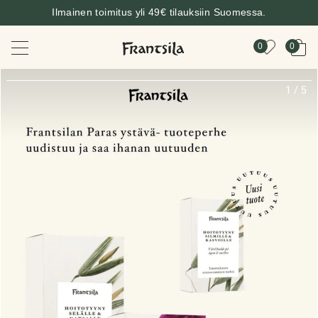
Ilmainen toimitus yli 49€ tilauksiin Suomessa.
0
0
1
/
5