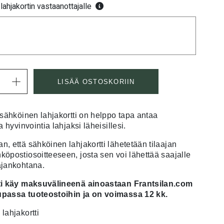
lahjakortin vastaanottajalle
LISÄÄ OSTOSKORIIN
 sähköinen lahjakortti on helppo tapa antaa
a hyvinvointia lahjaksi läheisillesi.
, että sähköinen lahjakortti lähetetään tilaajan
öpostiosoitteeseen, josta sen voi lähettää saajalle
ajankohtana.
ti käy maksuvälineenä ainoastaan Frantsilan.com
passa tuoteostoihin ja on voimassa 12 kk.
lahjakortti