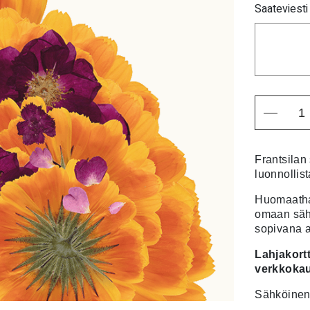
Saateviesti 
Määrä
Frantsilan
luonnollist
Huomaathan
omaan sähk
sopivana 
Lahjakort
verkkokau
Sähköinen 