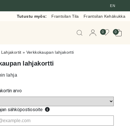
EN
Tutustu myös:
Frantsilan Tila
Frantsilan Kehäkukka
Kun tuloksia tulee, voit 
0
0
»
Lahjakortit
»
Verkkokaupan lahjakortti
aupan lahjakortti
in lahja
akortin arvo
ajan sähköpostiosoite