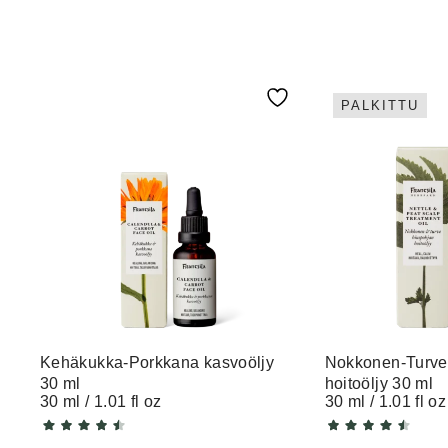
PALKITTU
Kehäkukka-Porkkana kasvoöljy
Nokkonen-Turve
30 ml
hoitoöljy 30 ml
30 ml / 1.01 fl oz
30 ml / 1.01 fl oz