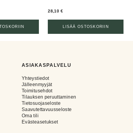
28,10
€
TOSKORIIN
LISÄÄ OSTOSKORIIN
ASIAKASPALVELU
Yhteystiedot
Jälleenmyyjät
Toimitusehdot
Tilauksen peruuttaminen
Tietosuojaseloste
Saavutettavuusseloste
Oma tili
Evästeasetukset