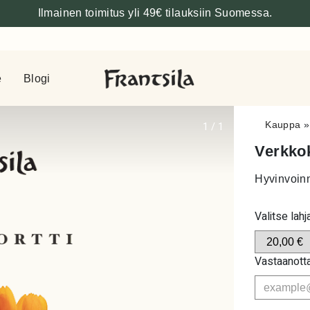
Ilmainen toimitus yli 49€ tilauksiin Suomessa.
e
Blogi
Kauppa
1
/
1
Verkkok
Hyvinvoinn
Valitse lahj
Vastaanott