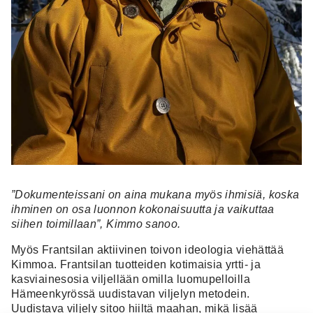
”Dokumenteissani on aina mukana myös ihmisiä, koska
ihminen on osa luonnon kokonaisuutta ja vaikuttaa
siihen toimillaan”, Kimmo sanoo.
Myös Frantsilan aktiivinen toivon ideologia viehättää
Kimmoa. Frantsilan tuotteiden kotimaisia yrtti- ja
kasviainesosia viljellään omilla luomupelloilla
Hämeenkyrössä uudistavan viljelyn metodein.
Uudistava viljely sitoo hiiltä maahan, mikä lisää