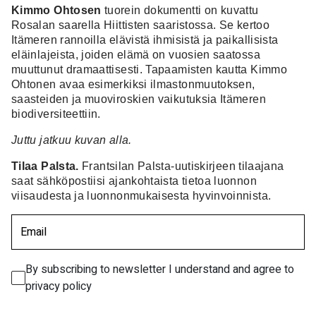
Kimmo Ohtosen
tuorein dokumentti on kuvattu
Rosalan saarella Hiittisten saaristossa. Se kertoo
Itämeren rannoilla elävistä ihmisistä ja paikallisista
eläinlajeista, joiden elämä on vuosien saatossa
muuttunut dramaattisesti. Tapaamisten kautta Kimmo
Ohtonen avaa esimerkiksi ilmastonmuutoksen,
saasteiden ja muoviroskien vaikutuksia Itämeren
biodiversiteettiin.
Juttu jatkuu kuvan alla.
Tilaa Palsta.
Frantsilan Palsta-uutiskirjeen tilaajana
saat sähköpostiisi ajankohtaista tietoa luonnon
viisaudesta ja luonnonmukaisesta hyvinvoinnista.
Email
(Pakollinen)
By subscribing to newsletter I understand and agree to
privacy policy