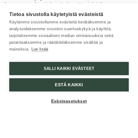
luonnon monimuotoisuutta ja auttaa taistelussa
ilmastonmuutosta vastaan.
Tietoa sivustolla käytetyistä evästeistä
”Olen ratkaisukeskeinen optimisti ja haluan luoda
Käytämme sivustollamme evästeitä kerätäksemme ja
aktiivisesti toivoa. Kaikki muutos lähtee
analysoidaksemme sivuston suorituskykyä ja käyttöä,
kommunikoinnista muiden kanssa, mitään ei synny
tarjotaksemme sosiaalisen median ominaisuuksia sekä
ilman”, Kimmo toteaa.
parantaaksemme ja räätälöidäksemme sisältöä ja
mainoksia.
Lue lisää
Viime vuosina Kimmo ja hänen
Laura
-vaimonsa ovat
siirtyneet entistä enemmän luonnollisiin ja kestäviin
vaihtoehtoihin niin ruoassa kuin muissakin tuotteissa.
SALLI KAIKKI EVÄSTEET
Ajatus on vain vahvistunut, kun he saivat esikoisensa
vuonna 2023.
ESTÄ KAIKKI
Evästeasetukset