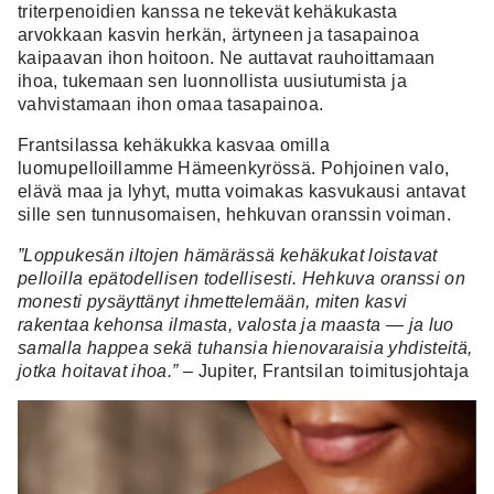
triterpenoidien kanssa ne tekevät kehäkukasta
arvokkaan kasvin herkän, ärtyneen ja tasapainoa
kaipaavan ihon hoitoon. Ne auttavat
rauhoittamaan
ihoa, tukemaan sen luonnollista uusiutumista ja
vahvistamaan ihon omaa tasapainoa.
Frantsilassa
kehäkukka kasvaa omilla
luomupelloillamme Hämeenkyrössä. Pohjoinen valo,
elävä maa ja lyhyt, mutta voimakas kasvukausi antavat
sille sen tunnusomaisen, hehkuvan oranssin voiman.
”Loppukesän iltojen hämärässä kehäkukat loistavat
pelloilla epätodellisen todellisesti. Hehkuva oranssi on
monesti pysäyttänyt ihmettelemään, miten kasvi
rakentaa kehonsa ilmasta, valosta ja maasta — ja luo
samalla happea sekä tuhansia hienovaraisia yhdisteitä,
jotka hoitavat ihoa.”
– Jupiter, Frantsilan toimitusjohtaja