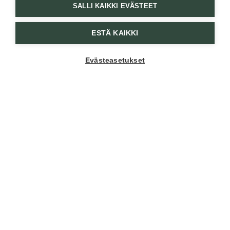
SALLI KAIKKI EVÄSTEET
ESTÄ KAIKKI
Evästeasetukset
Kehäkukka kasvaa Frantsilan
omilla luomupelloilla