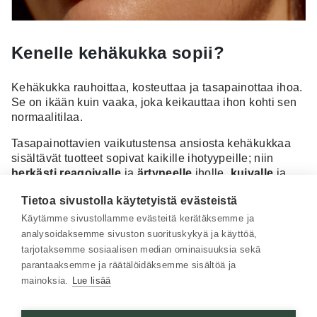
Kenelle kehäkukka sopii?
Kehäkukka rauhoittaa, kosteuttaa ja tasapainottaa ihoa.
Se
on ikään kuin vaaka, joka keikauttaa ihon kohti sen
normaalitilaa.
Tasapainottavien vaikutustensa ansiosta kehäkukkaa
sisältävät tuotteet sopivat kaikille ihotyypeille; niin
herkästi reagoivalle
ja
ärtyneelle
iholle,
kuivalle
ja
rasvoittuvalle
iholle kuin
akneen
ja
atopiaankin
Tietoa sivustolla käytetyistä evästeistä
taipuvaiselle iholle.
Käytämme sivustollamme evästeitä kerätäksemme ja
Kehäkukka sopii myös kaiken ikäisille
—
joskin sen
analysoidaksemme sivuston suorituskykyä ja käyttöä,
ominaisuuksista hyötyy erityisesti nuori, aikuinen iho.
tarjotaksemme sosiaalisen median ominaisuuksia sekä
parantaaksemme ja räätälöidäksemme sisältöä ja
mainoksia.
Lue lisää