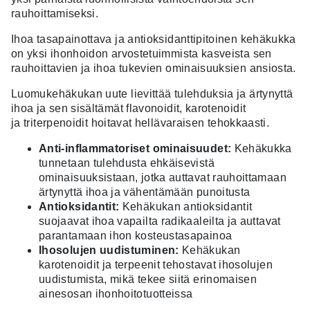
rauhoittamiseksi.
Ihoa tasapainottava ja antioksidanttipitoinen kehäkukka
on yksi ihonhoidon arvostetuimmista kasveista sen
rauhoittavien ja ihoa tukevien ominaisuuksien ansiosta.
Luomukehäkukan uute lievittää tulehduksia ja ärtynyttä
ihoa ja sen sisältämät flavonoidit, karotenoidit
ja
triterpenoidit
hoitavat hellävaraisen tehokkaasti.
Anti-inflammatoriset ominaisuudet:
Kehäkukka
tunnetaan tulehdusta ehkäisevistä
ominaisuuksistaan, jotka auttavat rauhoittamaan
ärtynyttä ihoa ja vähentämään punoitusta
Antioksidantit:
Kehäkukan antioksidantit
suojaavat ihoa vapailta radikaaleilta ja auttavat
parantamaan ihon kosteustasapainoa
Ihosolujen uudistuminen:
Kehäkukan
karotenoidit ja terpeenit tehostavat ihosolujen
uudistumista, mikä tekee siitä erinomaisen
ainesosan ihonhoitotuotteissa