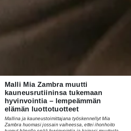
Malli Mia Zambra muutti
kauneusrutiininsa tukemaan
hyvinvointia – lempeämmän
elämän luottotuotteet
Mallina ja kauneustoimittajana työskennellyt Mia
Zambra huomasi jossain vaiheessa, ettei ihonhoito
tuonut hänelle enää hyvinvointia ja kaipasi muutosta.