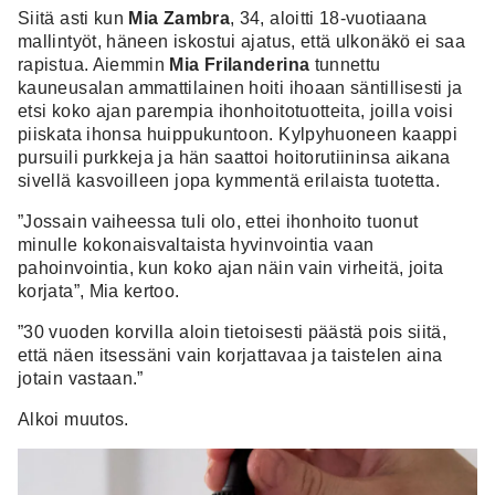
Siitä asti kun
Mia Zambra
, 34, aloitti 18-vuotiaana
mallintyöt, häneen iskostui ajatus, että ulkonäkö ei saa
rapistua. Aiemmin
Mia Frilanderina
tunnettu
kauneusalan ammattilainen hoiti ihoaan säntillisesti ja
etsi koko ajan parempia ihonhoitotuotteita, joilla voisi
piiskata ihonsa huippukuntoon. Kylpyhuoneen kaappi
pursuili purkkeja ja hän saattoi hoitorutiininsa aikana
sivellä kasvoilleen jopa kymmentä erilaista tuotetta.
”Jossain vaiheessa tuli olo, ettei ihonhoito tuonut
minulle kokonaisvaltaista hyvinvointia vaan
pahoinvointia, kun koko ajan näin vain virheitä, joita
korjata”, Mia kertoo.
”30 vuoden korvilla aloin tietoisesti päästä pois siitä,
että näen itsessäni vain korjattavaa ja taistelen aina
jotain vastaan.”
Alkoi muutos.