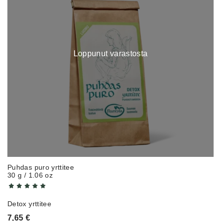
Loppunut varastosta
Puhdas puro yrttitee
30 g / 1.06 oz
Detox yrttitee
7,65
€