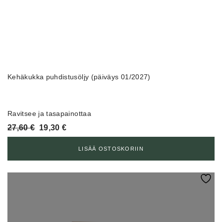
Kehäkukka puhdistusöljy (päiväys 01/2027)
Ravitsee ja tasapainottaa
Alkuperäinen
Nykyinen
27,60
€
19,30
€
hinta
hinta
oli:
on:
LISÄÄ OSTOSKORIIN
27,60 €.
19,30 €.