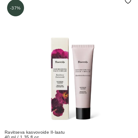
-37%
Ravitseva kasvovoide II-laatu
40 ml / 1.35 fl oz