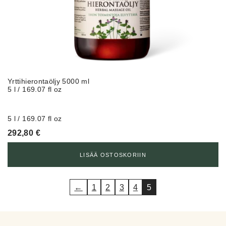
Yrttihierontaöljy 5000 ml
5 l / 169.07 fl oz
5 l / 169.07 fl oz
292,80
€
LISÄÄ OSTOSKORIIN
←
1
2
3
4
5