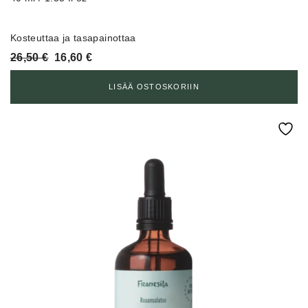
Kosteuttaa ja tasapainottaa
Alkuperäinen
Nykyinen
26,50
€
16,60
€
hinta
hinta
oli:
on:
LISÄÄ OSTOSKORIIN
26,50 €.
16,60 €.