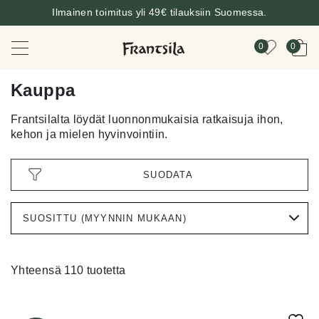
Ilmainen toimitus yli 49€ tilauksiin Suomessa.
0
0
Kauppa
Frantsilalta löydät luonnonmukaisia ratkaisuja ihon,
kehon ja mielen hyvinvointiin.
SUODATA
Yhteensä 110 tuotetta