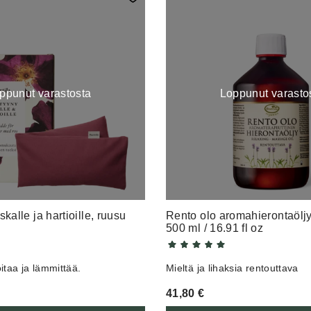
ppunut varastosta
Loppunut varasto
skalle ja hartioille, ruusu
Rento olo aromahierontaölj
500 ml / 16.91 fl oz
itaa ja lämmittää.
Mieltä ja lihaksia rentouttava
41,80
€