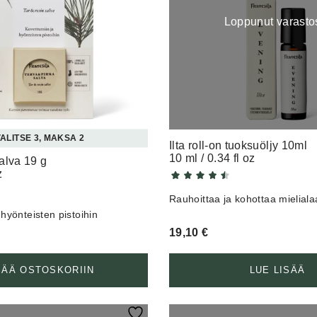
Loppunut varasto
ALITSE 3, MAKSA 2
Ilta roll-on tuoksuöljy 10ml
10 ml / 0.34 fl oz
alva 19 g
z
Rauhoittaa ja kohottaa mieliala
 hyönteisten pistoihin
19,10
€
SÄÄ OSTOSKORIIN
LUE LISÄÄ