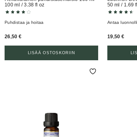
100 ml / 3.38 fl oz
50 ml / 1.69 f
Puhdistaa ja hoitaa
Antaa luonnoll
26,50
€
19,50
€
LISÄÄ OSTOSKORIIN
LI