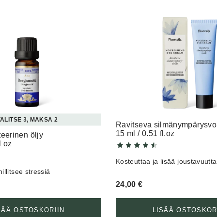
ALITSE 3, MAKSA 2
Ravitseva silmänympärysvo
15 ml / 0.51 fl.oz
eerinen öljy
l oz
Kosteuttaa ja lisää joustavuutta
illitsee stressiä
24,00
€
SÄÄ OSTOSKORIIN
LISÄÄ OSTOSKOR