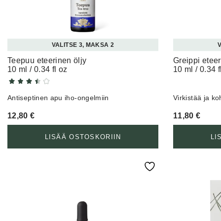
VALITSE 3, MAKSA 2
V
Teepuu eteerinen öljy
Greippi eteer
10 ml / 0.34 fl oz
10 ml / 0.34 f
Antiseptinen apu iho-ongelmiin
Virkistää ja ko
12,80
€
11,80
€
LISÄÄ OSTOSKORIIN
LI