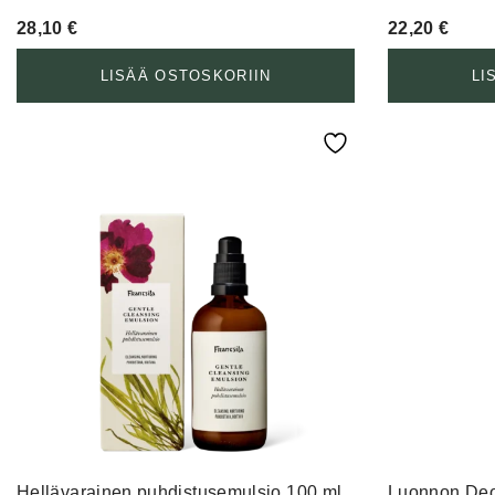
28,10
€
22,20
€
LISÄÄ OSTOSKORIIN
LI
Hellävarainen puhdistusemulsio 100 ml
Luonnon Deod