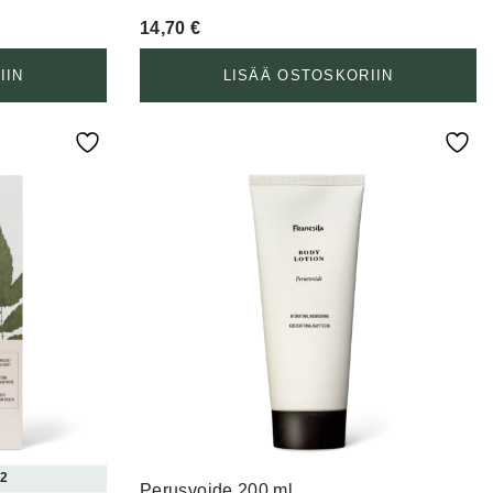
14,70
€
IIN
LISÄÄ OSTOSKORIIN
 2
Perusvoide 200 ml