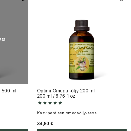
sta
y 500 ml
Optimi Omega -öljy 200 ml
200 ml / 6,76 fl oz
Kasviperäisen omegaöljy-seos
34,80
€