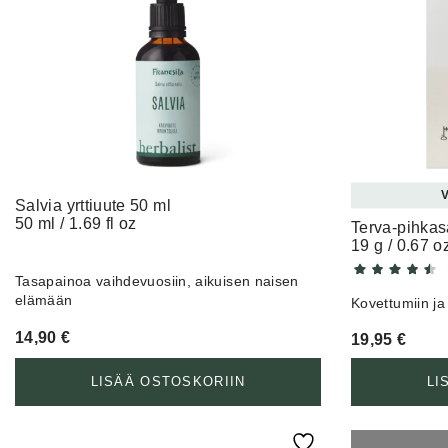
V
Salvia yrttiuute 50 ml
50 ml / 1.69 fl oz
Terva-pihkas
19 g / 0.67 o
Tasapainoa vaihdevuosiin, aikuisen naisen
elämään
Kovettumiin ja
14,90
€
19,95
€
LISÄÄ OSTOSKORIIN
LI