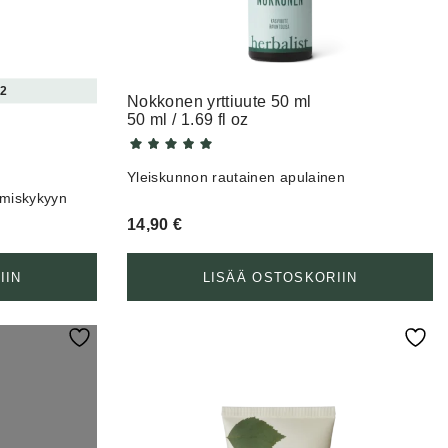
 2
Nokkonen yrttiuute 50 ml
50 ml / 1.69 fl oz
Yleiskunnon rautainen apulainen
tymiskykyyn
14,90
€
IIN
LISÄÄ OSTOSKORIIN