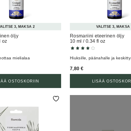
ALITSE 3, MAKSA 2
VALITSE 3, MAKSA
inen öljy
Rosmariini eteerinen öljy
l oz
10 ml / 0.34 fl oz
hottaa mielialaa
Hiuksille, päänahalle ja keskit
7,80
€
SÄÄ OSTOSKORIIN
LISÄÄ OSTOSKOR