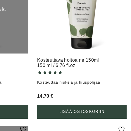
sta
Kosteuttava hoitoaine 150ml
150 ml / 6.76 fl.oz
a
Kosteuttaa hiuksia ja hiuspohjaa
14,70
€
LISÄÄ OSTOSKORIIN