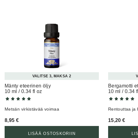
VALITSE 3, MAKSA 2
V
Mänty eteerinen öljy
Bergamotti et
10 ml / 0.34 fl oz
10 ml / 0.34 f
Metsän virkistävää voimaa
Rentouttaa ja h
8,95
€
15,20
€
LISÄÄ OSTOSKORIIN
LI