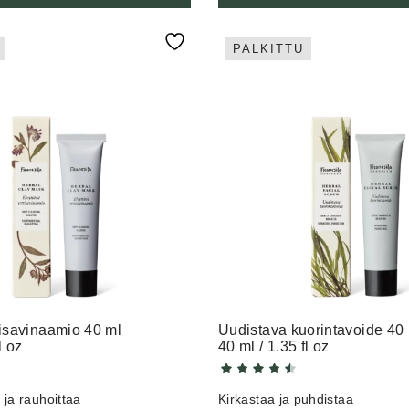
PALKITTU
tisavinaamio 40 ml
Uudistava kuorintavoide 40
l oz
40 ml / 1.35 fl oz
ja rauhoittaa
Kirkastaa ja puhdistaa