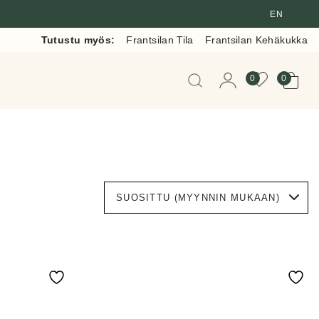
EN
Tutustu myös:
Frantsilan Tila
Frantsilan Kehäkukka
Kun tuloksia tulee, voit 
0
0