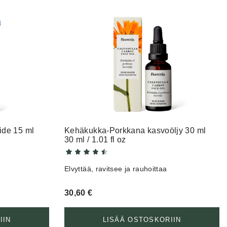
ide 15 ml
Kehäkukka-Porkkana kasvoöljy 30 ml
30 ml / 1.01 fl oz
Elvyttää, ravitsee ja rauhoittaa
30,60
€
IIN
LISÄÄ OSTOSKORIIN