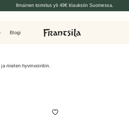
Ilmainen toimitus yli 49€ tilauksiin Suomessa.
e
Blogi
ja mielen hyvinvointiin.