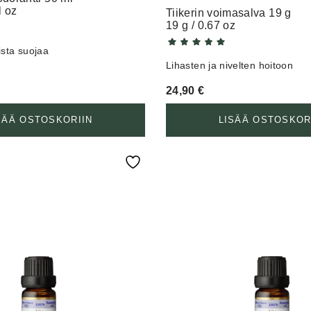
l oz
Tiikerin voimasalva 19 g
19 g / 0.67 oz
ista suojaa
Lihasten ja nivelten hoitoon
24,90
€
SÄÄ OSTOSKORIIN
LISÄÄ OSTOSKOR