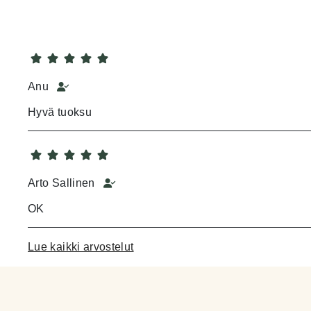
Anu
Hyvä tuoksu
Arto Sallinen
OK
Lue kaikki arvostelut
Marja K.
Aina yhtä hyvä, antaa voimaa, raikkautta ja pirteyttä