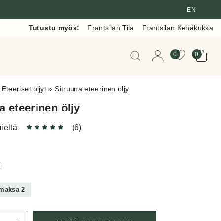
EN
Tutustu myös:
Frantsilan Tila
Frantsilan Kehäkukka
Kun tuloksia tulee, voit 
0
0
»
Eteeriset öljyt
»
Sitruuna eteerinen öljy
a eteerinen öljy
ieltä
(6)
€
 maksa 2