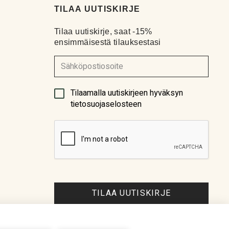
TILAA UUTISKIRJE
Tilaa uutiskirje, saat -15%
ensimmäisestä tilauksestasi
29.10.2022
(Pakollinen)
Tilaamalla uutiskirjeen hyväksyn
27.8.2022
tietosuojaselosteen
9.7.2022