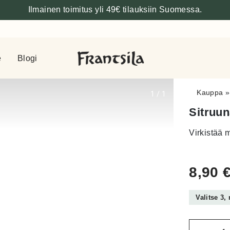
Ilmainen toimitus yli 49€ tilauksiin Suomessa.
e
Blogi
Kauppa
1
/
1
Sitruun
Virkistää m
8,90
Valitse 3,
Määrä