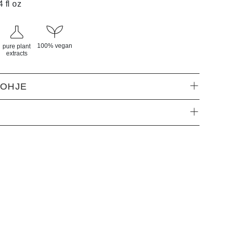
4 fl oz
100% vegan
pure plant
extracts
ÖOHJE