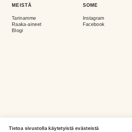
MEISTÄ
SOME
Tarinamme
Instagram
Raaka-aineet
Facebook
Heikki Hirviniemi
Blogi
Jaana
Raikas sitruunantuoksuinen!
Satu
Tietoa sivustolla käytetyistä evästeistä