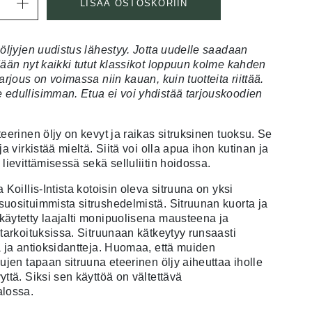
LISÄÄ OSTOSKORIIN
 öljyjen uudistus lähestyy. Jotta uudelle saadaan
dään nyt kaikki tutut klassikot loppuun kolme kahden
arjous on voimassa niin kauan, kuin tuotteita riittää.
edullisimman. Etua ei voi yhdistää tarjouskoodien
eerinen öljy on kevyt ja raikas sitruksinen tuoksu. Se
ja virkistää mieltä. Siitä voi olla apua ihon kutinan ja
lievittämisessä sekä selluliitin hoidossa.
 Koillis-Intista kotoisin oleva sitruuna on yksi
uosituimmista sitrushedelmistä. Sitruunan kuorta ja
äytetty laajalti monipuolisena mausteena ja
itarkoituksissa. Sitruunaan kätkeytyy runsaasti
a ja antioksidantteja. Huomaa, että muiden
sujen tapaan sitruuna eteerinen öljy aiheuttaa iholle
yttä. Siksi sen käyttöä on vältettävä
alossa.