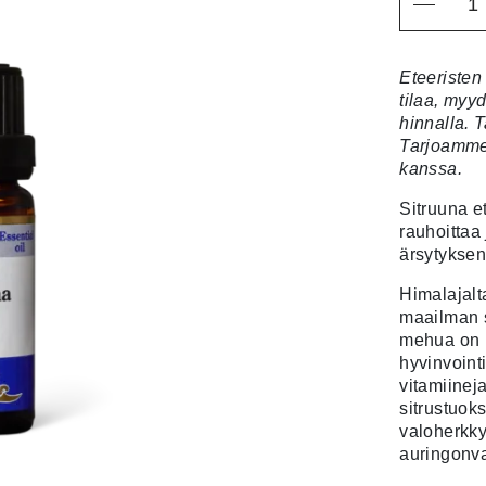
Eteeristen
tilaa, myy
hinnalla. T
Tarjoamme 
kanssa.
Sitruuna et
rauhoittaa 
ärsytyksen 
Himalajalta
maailman s
mehua on k
hyvinvoint
vitamiinej
sitrustuok
valoherkky
auringonv