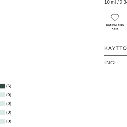
10 ml / 0.3
natural skin
care
KÄYTT
INCI
(6)
(0)
(0)
(0)
(0)