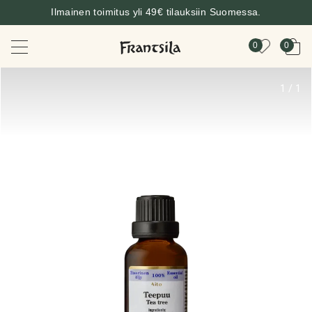
Ilmainen toimitus yli 49€ tilauksiin Suomessa.
0
0
1
/
1