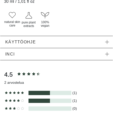
30 ml / 1,01 fl oz
natural skin
100%
pure plant
care
vegan
extracts
KÄYTTÖOHJE
INCI
4.5
2
arvostelua
(1)
(1)
(0)