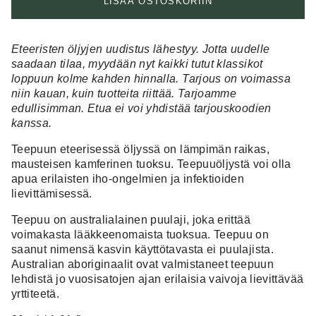
LISÄÄ OSTOSKORIIN
Eteeristen öljyjen uudistus lähestyy. Jotta uudelle
saadaan tilaa, myydään nyt kaikki tutut klassikot
loppuun kolme kahden hinnalla. Tarjous on voimassa
niin kauan, kuin tuotteita riittää. Tarjoamme
edullisimman. Etua ei voi yhdistää tarjouskoodien
kanssa.
Teepuun eteerisessä öljyssä on lämpimän raikas,
mausteisen kamferinen tuoksu. Teepuuöljystä voi olla
apua erilaisten iho-ongelmien ja infektioiden
lievittämisessä.
Teepuu on australialainen puulaji, joka erittää
voimakasta lääkkeenomaista tuoksua. Teepuu on
saanut nimensä kasvin käyttötavasta ei puulajista.
Australian aboriginaalit ovat valmistaneet teepuun
lehdistä jo vuosisatojen ajan erilaisia vaivoja lievittävää
yrttiteetä.