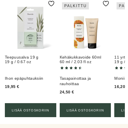
PALKITTU
PAL
Teepuusalva 19 g
Kehäkukkavoide 60ml
11 yrti
19 g / 0.67 oz
60 ml / 2.03 fl oz
19 g / 
Ihon epäpuhtauksiin
Tasapainottaa ja
Moniin
rauhoittaa
19,95
€
16,20
24,50
€
LISÄÄ OSTOSKORIIN
LISÄÄ OSTOSKORIIN
LIS