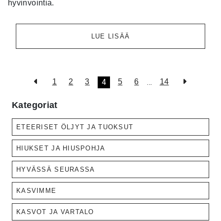
hyvinvointia.
LUE LISÄÄ
4
…
1
2
3
5
6
14
Kategoriat
ETEERISET ÖLJYT JA TUOKSUT
HIUKSET JA HIUSPOHJA
HYVÄSSÄ SEURASSA
KASVIMME
KASVOT JA VARTALO