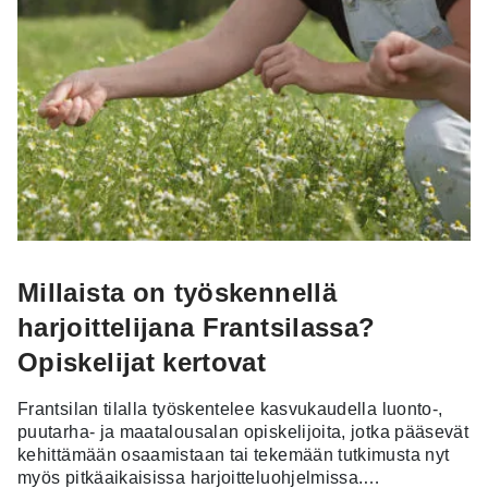
Millaista on työskennellä
harjoittelijana Frantsilassa?
Opiskelijat kertovat
Frantsilan tilalla työskentelee kasvukaudella luonto-,
puutarha- ja maatalousalan opiskelijoita, jotka pääsevät
kehittämään osaamistaan tai tekemään tutkimusta nyt
myös pitkäaikaisissa harjoitteluohjelmissa.…