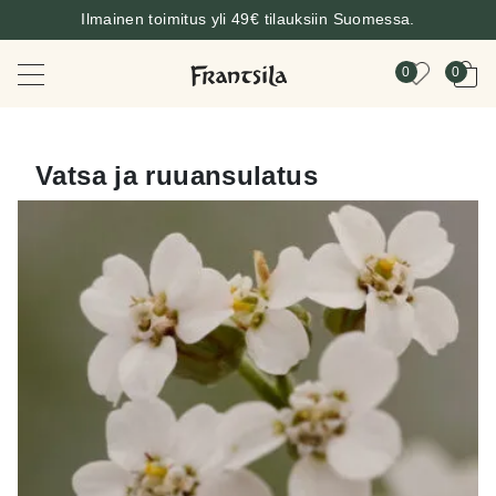
Ilmainen toimitus yli 49€ tilauksiin Suomessa.
0
0
Vatsa ja ruuansulatus