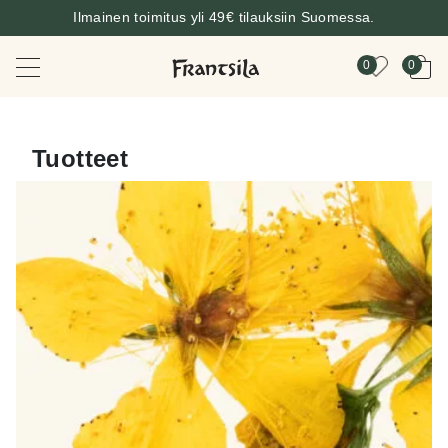
Ilmainen toimitus yli 49€ tilauksiin Suomessa.
0
0
Tuotteet