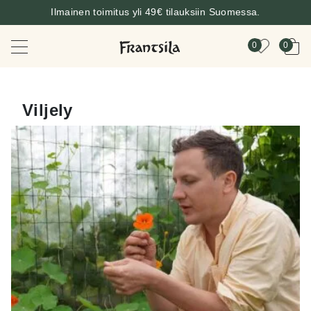
Ilmainen toimitus yli 49€ tilauksiin Suomessa.
0
0
Viljely