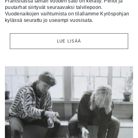
Frantsilassa tämän vuoden sato on kerätty. Pellot ja
puutarhat siirtyvät seuraavaksi talvilepoon.
Vuodenaikojen vaihtumista on tilallamme Kyröspohjan
kylässä seurattu jo useampi vuosisata.
LUE LISÄÄ