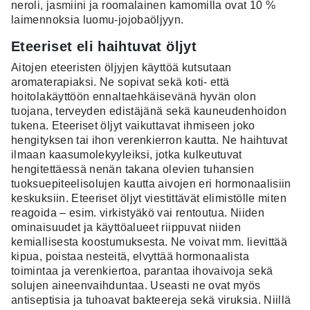
neroli, jasmiini ja roomalainen kamomilla ovat 10 %
laimennoksia luomu-jojobaöljyyn.
Eteeriset eli haihtuvat öljyt
Aitojen eteeristen öljyjen käyttöä kutsutaan
aromaterapiaksi. Ne sopivat sekä koti- että
hoitolakäyttöön ennaltaehkäisevänä hyvän olon
tuojana, terveyden edistäjänä sekä kauneudenhoidon
tukena. Eteeriset öljyt vaikuttavat ihmiseen joko
hengityksen tai ihon verenkierron kautta. Ne haihtuvat
ilmaan kaasumolekyyleiksi, jotka kulkeutuvat
hengitettäessä nenän takana olevien tuhansien
tuoksuepiteelisolujen kautta aivojen eri hormonaalisiin
keskuksiin. Eteeriset öljyt viestittävät elimistölle miten
reagoida – esim. virkistyäkö vai rentoutua. Niiden
ominaisuudet ja käyttöalueet riippuvat niiden
kemiallisesta koostumuksesta. Ne voivat mm. lievittää
kipua, poistaa nesteitä, elvyttää hormonaalista
toimintaa ja verenkiertoa, parantaa ihovaivoja sekä
solujen aineenvaihduntaa. Useasti ne ovat myös
antiseptisia ja tuhoavat bakteereja sekä viruksia. Niillä