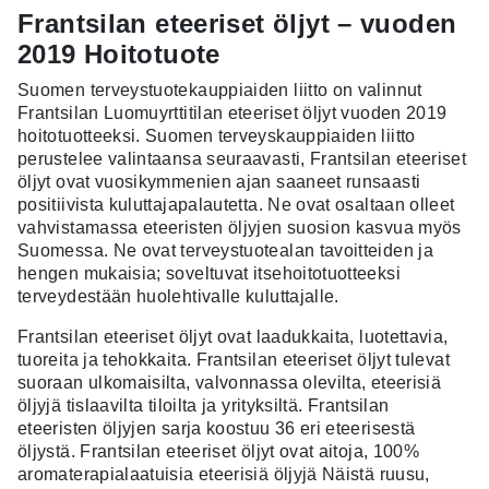
Frantsilan eteeriset öljyt – vuoden
2019 Hoitotuote
Suomen terveystuotekauppiaiden liitto on valinnut
Frantsilan Luomuyrttitilan eteeriset öljyt vuoden 2019
hoitotuotteeksi. Suomen terveyskauppiaiden liitto
perustelee valintaansa seuraavasti, Frantsilan eteeriset
öljyt ovat vuosikymmenien ajan saaneet runsaasti
positiivista kuluttajapalautetta. Ne ovat osaltaan olleet
vahvistamassa eteeristen öljyjen suosion kasvua myös
Suomessa. Ne ovat terveystuotealan tavoitteiden ja
hengen mukaisia; soveltuvat itsehoitotuotteeksi
terveydestään huolehtivalle kuluttajalle.
Frantsilan eteeriset öljyt ovat laadukkaita, luotettavia,
tuoreita ja tehokkaita. Frantsilan eteeriset öljyt tulevat
suoraan ulkomaisilta, valvonnassa olevilta, eteerisiä
öljyjä tislaavilta tiloilta ja yrityksiltä. Frantsilan
eteeristen öljyjen sarja koostuu 36 eri eteerisestä
öljystä. Frantsilan eteeriset öljyt ovat aitoja, 100%
aromaterapialaatuisia eteerisiä öljyjä Näistä ruusu,