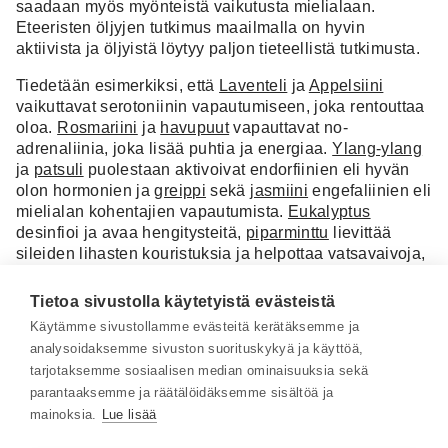
saadaan myös myönteistä vaikutusta mielialaan.
Eteeristen öljyjen tutkimus maailmalla on hyvin
aktiivista ja öljyistä löytyy paljon tieteellistä tutkimusta.
Tiedetään esimerkiksi, että
Laventeli
ja
Appelsiini
vaikuttavat serotoniinin vapautumiseen, joka rentouttaa
oloa.
Rosmariini
ja
havupuut
vapauttavat no-
adrenaliinia, joka lisää puhtia ja energiaa.
Ylang-ylang
ja
patsuli
puolestaan aktivoivat endorfiinien eli hyvän
olon hormonien ja
greippi
sekä
jasmiini
engefaliinien eli
mielialan kohentajien vapautumista.
Eukalyptus
desinfioi ja avaa hengitysteitä,
piparminttu
lievittää
sileiden lihasten kouristuksia ja helpottaa vatsavaivoja,
ruusu
ja
pelargoni
helpottavat naisten hormonaalisia
vaivoja ja pitävät ihokudosta nuorekkaana.
Tietoa sivustolla käytetyistä evästeistä
Käytämme sivustollamme evästeitä kerätäksemme ja
Eteerisiä öljyjä on käytetty vuosituhansien ajan niin
analysoidaksemme sivuston suorituskykyä ja käyttöä,
hoitavina kuin tuoksuvina aineina. Kotona tuoksulyhty
tarjotaksemme sosiaalisen median ominaisuuksia sekä
ja diffuuseri on yksi helpoimmista ja ihastuttavimmista
parantaaksemme ja räätälöidäksemme sisältöä ja
käyttötavoista. Eteeriset öljyt ovat aromaattisten kasvien
mainoksia.
Lue lisää
kasvirauhasten tuottamia haihtuvia, voimakkaasti
tuoksuvia yhdisteitä. Ne eivät liukene veteen, mutta ne