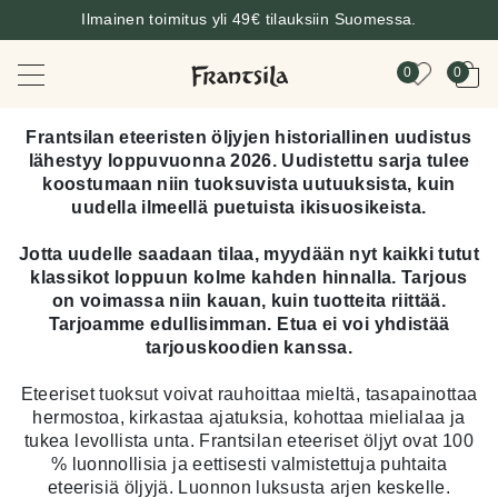
Ilmainen toimitus yli 49€ tilauksiin Suomessa.
0
0
Frantsilan eteeristen öljyjen historiallinen uudistus
lähestyy loppuvuonna 2026. Uudistettu sarja tulee
koostumaan niin tuoksuvista uutuuksista, kuin
uudella ilmeellä puetuista ikisuosikeista.
Jotta uudelle saadaan tilaa, myydään nyt kaikki tutut
klassikot loppuun kolme kahden hinnalla. Tarjous
on voimassa niin kauan, kuin tuotteita riittää.
Tarjoamme edullisimman. Etua ei voi yhdistää
tarjouskoodien kanssa.
Eteeriset tuoksut voivat rauhoittaa mieltä, tasapainottaa
hermostoa, kirkastaa ajatuksia, kohottaa mielialaa ja
tukea levollista unta. Frantsilan eteeriset öljyt ovat 100
% luonnollisia ja eettisesti valmistettuja puhtaita
eteerisiä öljyjä. Luonnon luksusta arjen keskelle.