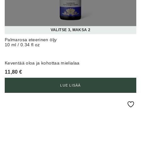
VALITSE 3, MAKSA 2
Palmarosa eteerinen öljy
10 ml / 0.34 fl oz
Keventää oloa ja kohottaa mielialaa
11,80
€
LUE LISÄÄ