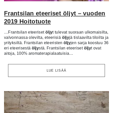
Frantsilan eteeriset öljyt – vuoden
2019 Hoitotuote
…Frantsilan eteeriset
öljy
t tulevat suoraan ulkomaisilta,
valvonnassa olevilta, eteerisiä
öljy
jä tislaavilta tiloilta ja
yrityksiltä. Frantsilan eteeristen
öljy
jen sarja koostuu 36
eri eteerisestä
öljy
stä. Frantsilan eteeriset
öljy
t ovat
aitoja, 100% aromaterapialaatuisia…
LUE LISÄÄ