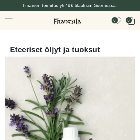
Ilmainen toimitus yli 49€ tilauksiin Suomessa.
0
0
Eteeriset öljyt ja tuoksut