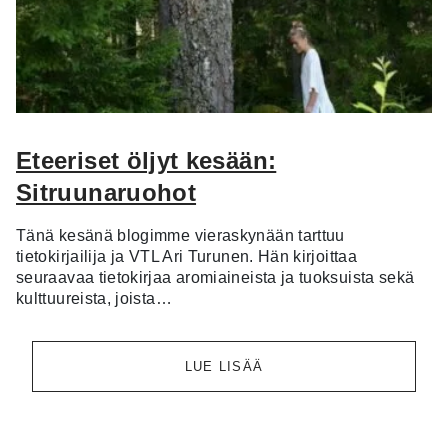
Eteeriset öljyt kesään:
Sitruunaruohot
Tänä kesänä blogimme vieraskynään tarttuu
tietokirjailija ja VTL Ari Turunen. Hän kirjoittaa
seuraavaa tietokirjaa aromiaineista ja tuoksuista sekä
kulttuureista, joista…
LUE LISÄÄ