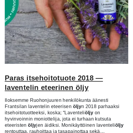
Paras itsehoitotuote 2018 —
laventelin eteerinen öljy
Iloksemme Ruohonjuuren henkilökunta äänesti
Frantsilan laventelin eteerisen
öljy
n 2018 parhaaksi
itsehoitotuotteeksi, koska; “Laventeli
öljy
on
hyvinvoinnin moniottelija, jota ei turhaan kutsuta
eteeristen
öljy
jen äidiksi. Monikäyttöinen laventeli
öljy
rentouttaa, rauhoittaa ja tasapainottaa sekä…