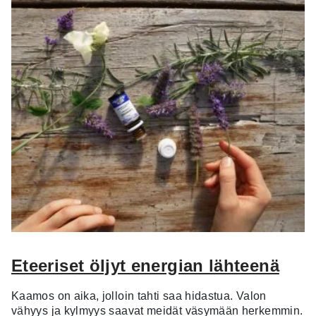
Eteeriset öljyt energian lähteenä
Kaamos on aika, jolloin tahti saa hidastua. Valon
vähyys ja kylmyys saavat meidät väsymään herkemmin.