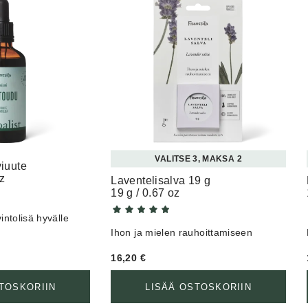
VALITSE 3, MAKSA 2
– kasviuute
oz
Laventelisalva 19 g
19 g / 0.67 oz
intolisä hyvälle
Ihon ja mielen rauhoittamiseen
16,20
€
TOSKORIIN
LISÄÄ OSTOSKORIIN