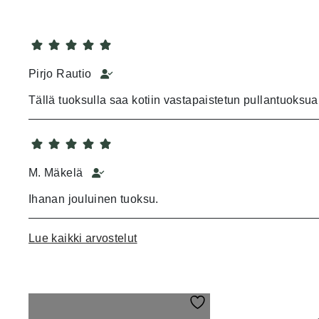
Pirjo Rautio
Tällä tuoksulla saa kotiin vastapaistetun pullantuoksua
M. Mäkelä
Ihanan jouluinen tuoksu.
Lue kaikki arvostelut
Usva Sinisammal
Erittäin hyväntuoksuinen, miellyttävä ja mystinen. Jou