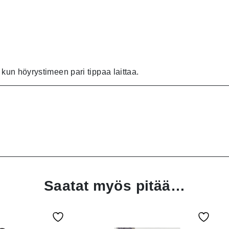
 kun höyrystimeen pari tippaa laittaa.
Saatat myös pitää…
lun tunnelmaan todella hyvin sopiva.