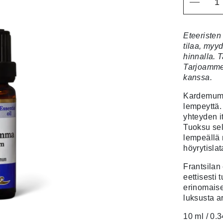
Eteeristen
tilaa, myy
hinnalla. T
Tarjoamme 
kanssa.
Kardemumm
lempeyttä
yhteyden it
Tuoksu sel
lempeällä
höyrytislat
Frantsilan 
eettisesti 
erinomaise
luksusta a
10 ml / 0.3