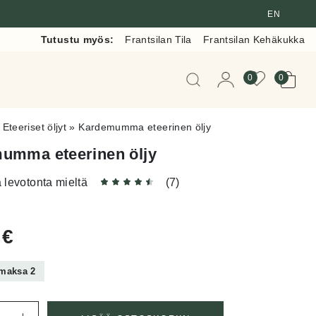
EN
Tutustu myös:
Frantsilan Tila
Frantsilan Kehäkukka
Kun tuloksia tulee, voit 
0
0
»
Eteeriset öljyt
»
Kardemumma eteerinen öljy
umma eteerinen öljy
 levotonta mieltä
(7)
0
€
 maksa 2