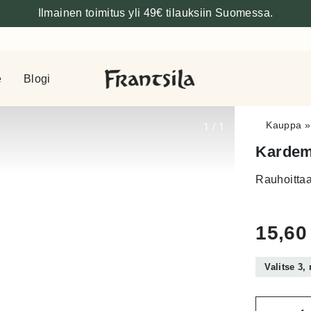
Ilmainen toimitus yli 49€ tilauksiin Suomessa.
e
Blogi
Kauppa
1
/
1
Kardem
Rauhoittaa
15,6
Valitse 3,
Määrä