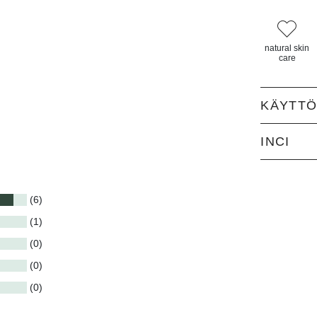
natural skin
care
KÄYTT
INCI
(6)
(1)
(0)
(0)
(0)