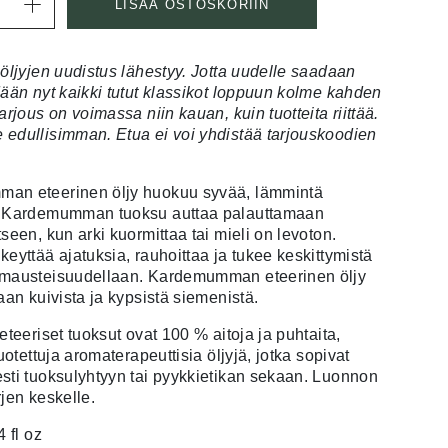
LISÄÄ OSTOSKORIIN
 öljyjen uudistus lähestyy. Jotta uudelle saadaan
dään nyt kaikki tutut klassikot loppuun kolme kahden
arjous on voimassa niin kauan, kuin tuotteita riittää.
edullisimman. Etua ei voi yhdistää tarjouskoodien
an eteerinen öljy huokuu syvää, lämmintä
. Kardemumman tuoksu auttaa palauttamaan
seen, kun arki kuormittaa tai mieli on levoton.
keyttää ajatuksia, rauhoittaa ja tukee keskittymistä
 mausteisuudellaan. Kardemumman eteerinen öljy
aan kuivista ja kypsistä siemenistä.
eteeriset tuoksut ovat 100 % aitoja ja puhtaita,
tuotettuja aromaterapeuttisia öljyjä, jotka sopivat
sti tuoksulyhtyyn tai pyykkietikan sekaan. Luonnon
rjen keskelle.
4 fl oz