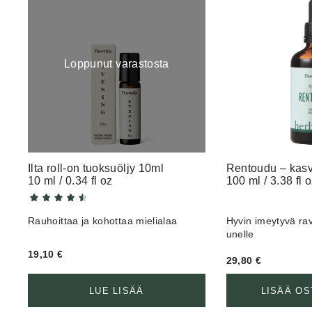
Maija
Loppunut varastosta
Marja K.
Vatsaa rauhoittava uusi tuttavuus
Ilta roll-on tuoksuöljy 10ml
Rentoudu 
10 ml / 0.34 fl oz
100 ml / 3.38 fl 
Hannele T.
Rauhoittaa ja kohottaa mielialaa
Hyvin imeytyvä rav
unelle
Vasta tuoksutin
19,10
€
29,80
€
LUE LISÄÄ
LISÄÄ OS