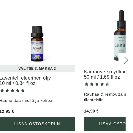
12.11.2022
12.11.2022
VALITSE 3, MAKSA 2
Kauranverso yrttiuute
50 ml / 1.69 fl oz
Laventeli eteerinen öljy
10 ml / 0.34 fl oz
22.10.2022
Rauhaa & rentoutta stre
tilanteisiin
Rauhoittaa mieltä ja kehoa
14,90
€
12,95
€
LISÄÄ OSTOSKORIIN
LISÄÄ OSTOSK