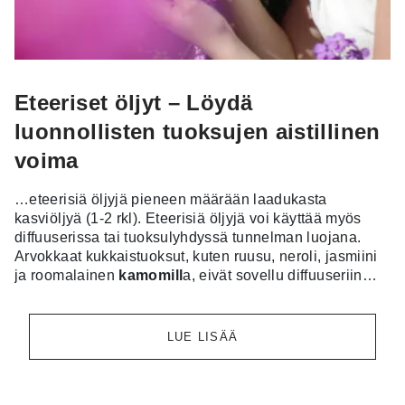
Eteeriset öljyt – Löydä
luonnollisten tuoksujen aistillinen
voima
…eteerisiä öljyjä pieneen määrään laadukasta
kasviöljyä (1-2 rkl). Eteerisiä öljyjä voi käyttää myös
diffuuserissa tai tuoksulyhdyssä tunnelman luojana.
Arvokkaat kukkaistuoksut, kuten ruusu, neroli, jasmiini
ja roomalainen
kamomill
a, eivät sovellu diffuuseriin…
LUE LISÄÄ