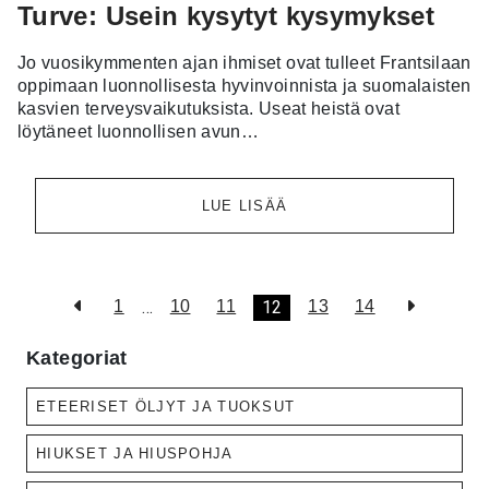
Turve: Usein kysytyt kysymykset
Jo vuosikymmenten ajan ihmiset ovat tulleet Frantsilaan
oppimaan luonnollisesta hyvinvoinnista ja suomalaisten
kasvien terveysvaikutuksista. Useat heistä ovat
löytäneet luonnollisen avun…
LUE LISÄÄ
…
12
1
10
11
13
14
Kategoriat
ETEERISET ÖLJYT JA TUOKSUT
HIUKSET JA HIUSPOHJA