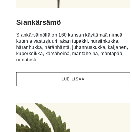
Siankärsämö
Siankärsämöllä on 160 kansan käyttämää nimeä
kuten aivastusjuuri, akan tupakki, hurstinkukka,
häränhukka, häränhäntä, juhannuskukka, kaljanen,
kuperkeikka, kärsäheinä, mäntäheinä, mäntäpää,
nenätiisti,…
LUE LISÄÄ