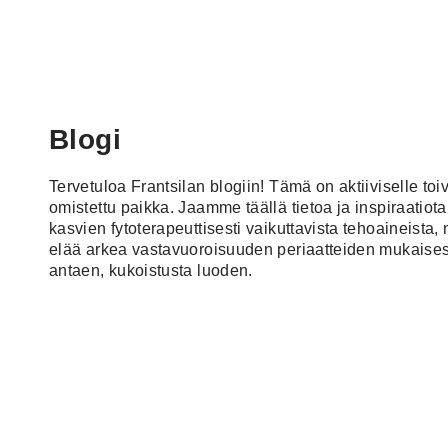
Blogi
Tervetuloa Frantsilan blogiin! Tämä on aktiiviselle toiv
omistettu paikka. Jaamme täällä tietoa ja inspiraatiot
kasvien fytoterapeuttisesti vaikuttavista tehoaineista,
elää arkea vastavuoroisuuden periaatteiden mukaisest
antaen, kukoistusta luoden.