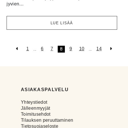
jyvien…
LUE LISÄÄ
…
8
…
1
6
7
9
10
14
ASIAKASPALVELU
Yhteystiedot
Jälleenmyyjät
Toimitusehdot
Tilauksen peruuttaminen
Tietosuojaseloste