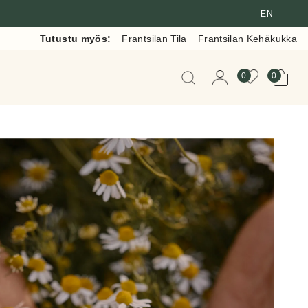
EN
Tutustu myös:
Frantsilan Tila
Frantsilan Kehäkukka
Kun tuloksia tulee, voit 
0
0