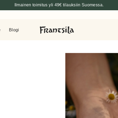
Ilmainen toimitus yli 49€ tilauksiin Suomessa.
e
Blogi