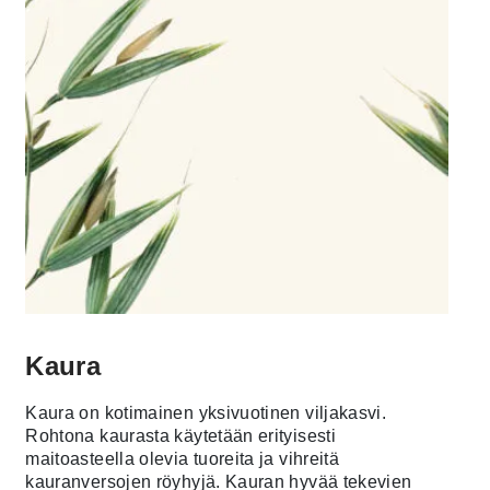
Kaura
Kaura on kotimainen yksivuotinen viljakasvi.
Rohtona kaurasta käytetään erityisesti
maitoasteella olevia tuoreita ja vihreitä
kauranversojen röyhyjä. Kauran hyvää tekevien